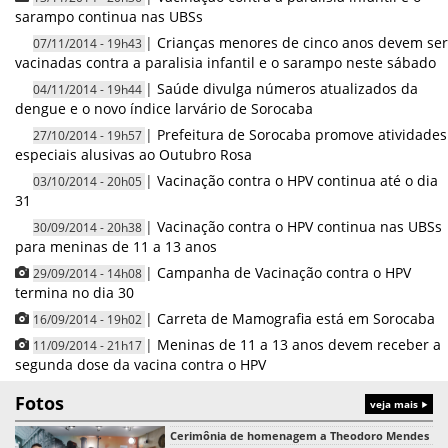
sarampo continua nas UBSs
|
Crianças menores de cinco anos devem ser
07/11/2014 - 19h43
vacinadas contra a paralisia infantil e o sarampo neste sábado
|
Saúde divulga números atualizados da
04/11/2014 - 19h44
dengue e o novo índice larvário de Sorocaba
|
Prefeitura de Sorocaba promove atividades
27/10/2014 - 19h57
especiais alusivas ao Outubro Rosa
|
Vacinação contra o HPV continua até o dia
03/10/2014 - 20h05
31
|
Vacinação contra o HPV continua nas UBSs
30/09/2014 - 20h38
para meninas de 11 a 13 anos
|
Campanha de Vacinação contra o HPV
29/09/2014 - 14h08
termina no dia 30
|
Carreta de Mamografia está em Sorocaba
16/09/2014 - 19h02
|
Meninas de 11 a 13 anos devem receber a
11/09/2014 - 21h17
segunda dose da vacina contra o HPV
Fotos
veja mais
Cerimônia de homenagem a Theodoro Mendes