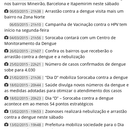
nos bairros Mineirão, Barcelona e Itapemirim neste sábado
|
Arrastão contra a dengue visita mais um
06/03/2015 - 21h38
bairro na Zona Norte
|
Campanha de Vacinação contra o HPV tem
06/03/2015 - 21h10
início na segunda-feira
|
Sorocaba contará com um Centro de
04/03/2015 - 21h56
Monitoramento da Dengue
|
Confira os bairros que receberão o
26/02/2015 - 21h07
arrastão contra a dengue e a nebulização
|
Número de casos confirmados de dengue
25/02/2015 - 22h21
sobe para 4.030
|
“Dia D” mobiliza Sorocaba contra a dengue
21/02/2015 - 21h36
|
Saúde divulga novos números da dengue e
18/02/2015 - 20h44
as medidas adotadas para otimizar o atendimento dos casos
|
Dia “D” – Sorocaba contra a dengue
18/02/2015 - 20h23
acontece em ao menos 54 pontos estratégicos
|
Zoonoses realizará nebulização e arrastão
13/02/2015 - 19h53
contra a dengue neste sábado
|
Prefeitura mobiliza sociedade para o Dia
13/02/2015 - 19h48