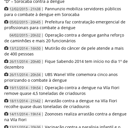
“D” – Sorocaba contra a dengue
|
Pannunzio mobiliza servidores públicos
12/02/2015 - 21h38
para o combate à dengue em Sorocaba
|
Prefeitura faz contratação emergencial de
05/02/2015 - 20h45
profissionais para combate a dengue
|
Operação contra a dengue ganha reforço
04/02/2015 - 20h32
de caminhões e mais 20 funcionários
|
Mutirão do câncer de pele atende a mais
13/12/2014 - 16h50
de 400 pessoas
|
Fique Sabendo 2014 tem início no dia 1º de
26/11/2014 - 20h40
dezembro
|
UBS Wanel Ville comemora cinco anos
26/11/2014 - 20h34
priorizando o combate à dengue
|
Operação contra a dengue na Vila Fiori
19/11/2014 - 19h54
remove quase 4,5 toneladas de criadouros
|
Arrastão contra a dengue na Vila Fiori
18/11/2014 - 21h42
recolhe quase duas toneladas de criadouros
|
Zoonoses realiza arrastão contra a dengue
14/11/2014 - 19h14
na Vila Fiori
|
Vacinação contra a paralisia infantil e o
13/11/2014 - 20h36