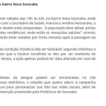
o bairro Nova Sorocaba
neste sábado, das 19h às 22h, no bairro Nova Sorocaba, onde
o com o Secretário de Saúde, Francisco Antônio Fernandes, a
s devem estar preparadas. “A população deve deixar portas
das residências, onde estão os mosquitos adultos”, orienta,
erão estar isolados por trinta minutos após a passagem do
da condição climática não ser favorável, segundo informou o
Visto que o horário escolhido se deu por ser momento de
s tempo, a ação apenas poderá ter data alterada em caso de
ntomas da dengue podem ser encontradas no site
eço eletrônico, o cidadão que queira aderir à campanha
 para personalizar sua foto nas redes sociais, além de
 prevenção promovida pela Prefeitura de Sorocaba