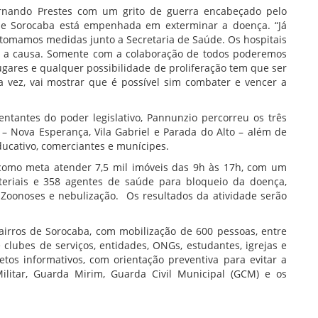
Fernando Prestes com um grito de guerra encabeçado pelo
que Sorocaba está empenhada em exterminar a doença. “Já
 tomamos medidas junto a Secretaria de Saúde. Os hospitais
 a causa. Somente com a colaboração de todos poderemos
lugares e qualquer possibilidade de proliferação tem que ser
 vez, vai mostrar que é possível sim combater e vencer a
ntantes do poder legislativo, Pannunzio percorreu os três
– Nova Esperança, Vila Gabriel e Parada do Alto – além de
educativo, comerciantes e munícipes.
e como meta atender 7,5 mil imóveis das 9h às 17h, com um
eriais e 358 agentes de saúde para bloqueio da doença,
e Zoonoses e nebulização. Os resultados da atividade serão
bairros de Sorocaba, com mobilização de 600 pessoas, entre
 clubes de serviços, entidades, ONGs, estudantes, igrejas e
etos informativos, com orientação preventiva para evitar a
ilitar, Guarda Mirim, Guarda Civil Municipal (GCM) e os