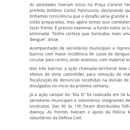
As atividades tiveram início na Praça Coronel 
prefeito Antônio Carlos Pannunzio, declarando 
tínhamos consciência que o desafio seria grande e
estão preparados, mas agora temos que combater
fazer frente. É preciso examinar a fundo todos os 
eliminada. Tenho certeza que Sorocaba, mais uma
dengue”, disse.
Acompanhado de secretários municipais e represe
bairros com maior incidência de casos de dengue 
circular pelo centro, onde orientou, com material 
Nos três bairros, a ação chamada territorial tev
efetivo de vinte caminhões para remoção de mat
fiscalização de denúncias recebidas na divisão d
divulgados no início da próxima semana.
Já a ação campal do “Dia D” foi realizada em 54 
servidores municipais e voluntários integrantes de
sindicatos. Das 9h às 13h foram distribuídos folh
doença. As frentes tiveram o apoio da Polícia M
voluntários da Defesa Civil.