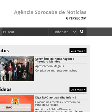
Agência Sorocaba de Notícias
GPE/SECOM
otos
veja mais
Cerimônia de homenagem a
Theodoro Mendes
Apresentação Magnus
Coletiva de imprensa Arenavírus
ídeos
veja mais
Diga NÃO ao trabalho infantil
Civismo nas escolas – Gravação do
Hino de Sorocaba
Audiência Pública-Plano de
Reestruturação da Saúde-TV CÂMARA-