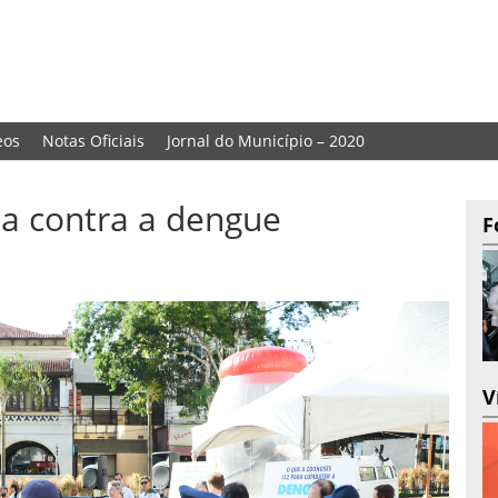
eos
Notas Oficiais
Jornal do Município – 2020
ba contra a dengue
F
V