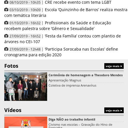
|
CRE recebe evento com tema LGBT
08/10/2019 - 10h35
|
Escola ‘Quinzinho de Barros’ realiza mostra
03/10/2019 - 10h09
com temática literária
|
Profissionais da Saúde e Educação
01/10/2019 - 16h32
recebem palestra sobre ‘Gênero e Sexualidade’
|
‘Festa da Família’ contou com plantio de
27/09/2019 - 16h52
árvores no CEI-107
|
‘Participa Sorocaba nas Escolas’ define
27/09/2019 - 12h48
cronograma para edição 2020
Fotos
veja mais
Cerimônia de homenagem a Theodoro Mendes
Apresentação Magnus
Coletiva de imprensa Arenavírus
Vídeos
veja mais
Diga NÃO ao trabalho infantil
Civismo nas escolas – Gravação do Hino de
Sorocaba