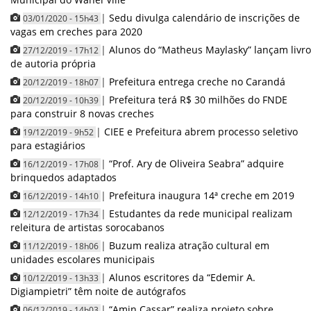
|
Sedu divulga calendário de inscrições de
03/01/2020 - 15h43
vagas em creches para 2020
|
Alunos do “Matheus Maylasky” lançam livro
27/12/2019 - 17h12
de autoria própria
|
Prefeitura entrega creche no Carandá
20/12/2019 - 18h07
|
Prefeitura terá R$ 30 milhões do FNDE
20/12/2019 - 10h39
para construir 8 novas creches
|
CIEE e Prefeitura abrem processo seletivo
19/12/2019 - 9h52
para estagiários
|
“Prof. Ary de Oliveira Seabra” adquire
16/12/2019 - 17h08
brinquedos adaptados
|
Prefeitura inaugura 14ª creche em 2019
16/12/2019 - 14h10
|
Estudantes da rede municipal realizam
12/12/2019 - 17h34
releitura de artistas sorocabanos
|
Buzum realiza atração cultural em
11/12/2019 - 18h06
unidades escolares municipais
|
Alunos escritores da “Edemir A.
10/12/2019 - 13h33
Digiampietri” têm noite de autógrafos
|
“Amin Cassar” realiza projeto sobre
06/12/2019 - 14h03