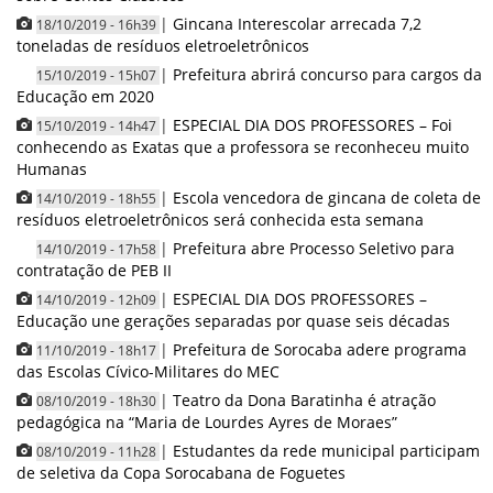
|
Gincana Interescolar arrecada 7,2
18/10/2019 - 16h39
toneladas de resíduos eletroeletrônicos
|
Prefeitura abrirá concurso para cargos da
15/10/2019 - 15h07
Educação em 2020
|
ESPECIAL DIA DOS PROFESSORES – Foi
15/10/2019 - 14h47
conhecendo as Exatas que a professora se reconheceu muito
Humanas
|
Escola vencedora de gincana de coleta de
14/10/2019 - 18h55
resíduos eletroeletrônicos será conhecida esta semana
|
Prefeitura abre Processo Seletivo para
14/10/2019 - 17h58
contratação de PEB II
|
ESPECIAL DIA DOS PROFESSORES –
14/10/2019 - 12h09
Educação une gerações separadas por quase seis décadas
|
Prefeitura de Sorocaba adere programa
11/10/2019 - 18h17
das Escolas Cívico-Militares do MEC
|
Teatro da Dona Baratinha é atração
08/10/2019 - 18h30
pedagógica na “Maria de Lourdes Ayres de Moraes”
|
Estudantes da rede municipal participam
08/10/2019 - 11h28
de seletiva da Copa Sorocabana de Foguetes