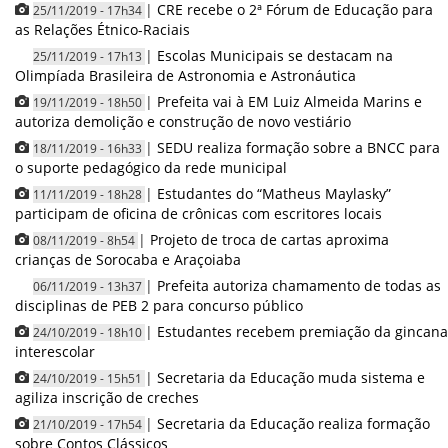
|
CRE recebe o 2ª Fórum de Educação para
25/11/2019 - 17h34
as Relações Étnico-Raciais
|
Escolas Municipais se destacam na
25/11/2019 - 17h13
Olimpíada Brasileira de Astronomia e Astronáutica
|
Prefeita vai à EM Luiz Almeida Marins e
19/11/2019 - 18h50
autoriza demolição e construção de novo vestiário
|
SEDU realiza formação sobre a BNCC para
18/11/2019 - 16h33
o suporte pedagógico da rede municipal
|
Estudantes do “Matheus Maylasky”
11/11/2019 - 18h28
participam de oficina de crônicas com escritores locais
|
Projeto de troca de cartas aproxima
08/11/2019 - 8h54
crianças de Sorocaba e Araçoiaba
|
Prefeita autoriza chamamento de todas as
06/11/2019 - 13h37
disciplinas de PEB 2 para concurso público
|
Estudantes recebem premiação da gincana
24/10/2019 - 18h10
interescolar
|
Secretaria da Educação muda sistema e
24/10/2019 - 15h51
agiliza inscrição de creches
|
Secretaria da Educação realiza formação
21/10/2019 - 17h54
sobre Contos Clássicos