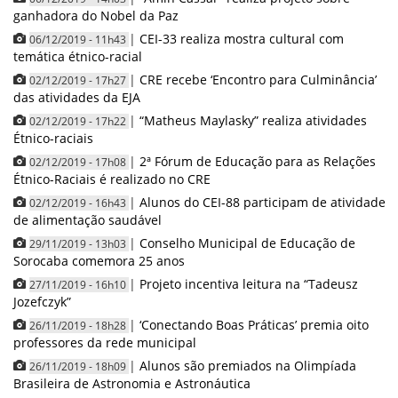
ganhadora do Nobel da Paz
|
CEI-33 realiza mostra cultural com
06/12/2019 - 11h43
temática étnico-racial
|
CRE recebe ‘Encontro para Culminância’
02/12/2019 - 17h27
das atividades da EJA
|
“Matheus Maylasky” realiza atividades
02/12/2019 - 17h22
Étnico-raciais
|
2ª Fórum de Educação para as Relações
02/12/2019 - 17h08
Étnico-Raciais é realizado no CRE
|
Alunos do CEI-88 participam de atividade
02/12/2019 - 16h43
de alimentação saudável
|
Conselho Municipal de Educação de
29/11/2019 - 13h03
Sorocaba comemora 25 anos
|
Projeto incentiva leitura na “Tadeusz
27/11/2019 - 16h10
Jozefczyk”
|
‘Conectando Boas Práticas’ premia oito
26/11/2019 - 18h28
professores da rede municipal
|
Alunos são premiados na Olimpíada
26/11/2019 - 18h09
Brasileira de Astronomia e Astronáutica