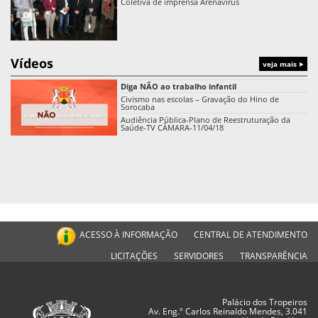
Coletiva de imprensa Arenavírus
Vídeos
veja mais
Diga NÃO ao trabalho infantil
Civismo nas escolas – Gravação do Hino de
Sorocaba
Audiência Pública-Plano de Reestruturação da
Saúde-TV CÂMARA-11/04/18
ACESSO À INFORMAÇÃO
CENTRAL DE ATENDIMENTO
LICITAÇÕES
SERVIDORES
TRANSPARÊNCIA
Palácio dos Tropeiros
Av. Eng.º Carlos Reinaldo Mendes, 3.041