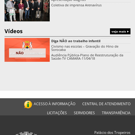
Coletiva de imprensa Arenavírus
Vídeos
veja mais
Diga NÃO ao trabalho infantil
Civismo nas escolas – Gravação do Hino de
Sorocaba
Audiência Pública-Plano de Reestruturação da
Saúde-TV CÂMARA-11/04/18
ACESSO À INFORMAÇÃO
CENTRAL DE ATENDIMENTO
LICITAÇÕES
SERVIDORES
TRANSPARÊNCIA
Palácio dos Tropeiros