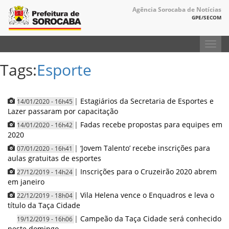
Agência Sorocaba de Notícias
GPE/SECOM
Toggl
navig
Tags:
Esporte
|
Estagiários da Secretaria de Esportes e
14/01/2020 - 16h45
Lazer passaram por capacitação
|
Fadas recebe propostas para equipes em
14/01/2020 - 16h42
2020
|
‘Jovem Talento’ recebe inscrições para
07/01/2020 - 16h41
aulas gratuitas de esportes
|
Inscrições para o Cruzeirão 2020 abrem
27/12/2019 - 14h24
em janeiro
|
Vila Helena vence o Enquadros e leva o
22/12/2019 - 18h04
título da Taça Cidade
|
Campeão da Taça Cidade será conhecido
19/12/2019 - 16h06
neste domingo