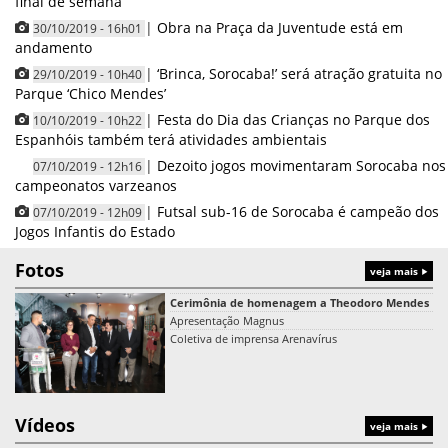
final de semana
|
Obra na Praça da Juventude está em
30/10/2019 - 16h01
andamento
|
‘Brinca, Sorocaba!’ será atração gratuita no
29/10/2019 - 10h40
Parque ‘Chico Mendes’
|
Festa do Dia das Crianças no Parque dos
10/10/2019 - 10h22
Espanhóis também terá atividades ambientais
|
Dezoito jogos movimentaram Sorocaba nos
07/10/2019 - 12h16
campeonatos varzeanos
|
Futsal sub-16 de Sorocaba é campeão dos
07/10/2019 - 12h09
Jogos Infantis do Estado
Fotos
veja mais
Cerimônia de homenagem a Theodoro Mendes
Apresentação Magnus
Coletiva de imprensa Arenavírus
Vídeos
veja mais