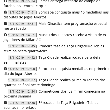
|
Semes entrega vestiário de campo de
21/11/2019 - 15h24
futebol no Central Parque
|
Sorocaba conquista mais 15 medalhas nas
18/11/2019 - 17h51
disputas do Jogos Abertos
|
Mais Ginástica tem programação especial
18/11/2019 - 15h51
neste sábado
|
Museu dos Esportes recebe a visita de ex-
18/11/2019 - 14h51
jogadores do Milan AC
|
Primeira fase da Taça Brigadeiro Tobias
18/11/2019 - 14h45
termina nesta quarta-feira
|
Taça Cidade realiza rodada para definir
18/11/2019 - 14h42
semifinalistas
|
Sorocaba conquista medalhas no primeiro
14/11/2019 - 17h08
dia do Jogos Abertos
|
Taça Cidade realiza primeira rodada das
13/11/2019 - 12h37
quartas de final neste domingo
|
Competições dos JES mirim começam na
13/11/2019 - 12h34
próxima semana
|
5ª rodada da Taça Brigadeiro Tobias
12/11/2019 - 16h58
acontece no feriado