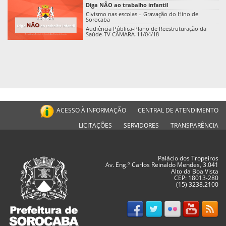
Diga NÃO ao trabalho infantil
Civismo nas escolas – Gravação do Hino de
Sorocaba
Audiência Pública-Plano de Reestruturação da
Saúde-TV CÂMARA-11/04/18
ACESSO À INFORMAÇÃO
CENTRAL DE ATENDIMENTO
LICITAÇÕES
SERVIDORES
TRANSPARÊNCIA
Palácio dos Tropeiros
Av. Eng.º Carlos Reinaldo Mendes, 3.041
Alto da Boa Vista
CEP: 18013-280
(15) 3238.2100