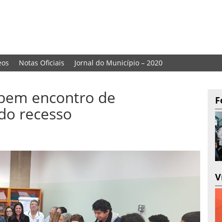
eos
Notas Oficiais
Jornal do Município – 2020
ebem encontro de
F
do recesso
V