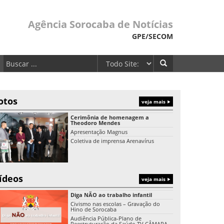
Agência Sorocaba de Notícias
GPE/SECOM
otos
veja mais
Cerimônia de homenagem a
Theodoro Mendes
Apresentação Magnus
Coletiva de imprensa Arenavírus
ídeos
veja mais
Diga NÃO ao trabalho infantil
Civismo nas escolas – Gravação do
Hino de Sorocaba
Audiência Pública-Plano de
Reestruturação da Saúde-TV CÂMARA-