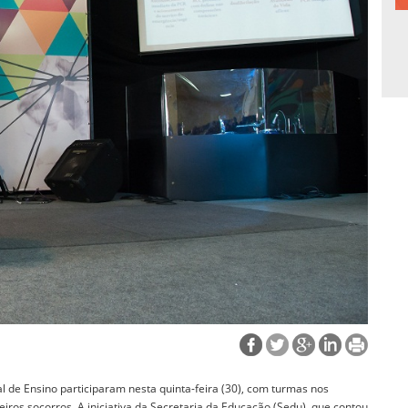
de Ensino participaram nesta quinta-feira (30), com turmas nos
ros socorros. A iniciativa da Secretaria da Educação (Sedu), que contou