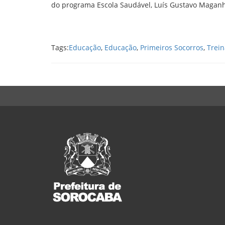
do programa Escola Saudável, Luís Gustavo Maganh
Tags:
Educação
,
Educação
,
Primeiros Socorros
,
Trei