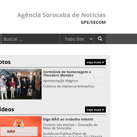
Agência Sorocaba de Notícias
GPE/SECOM
otos
veja mais
Cerimônia de homenagem a
Theodoro Mendes
Apresentação Magnus
Coletiva de imprensa Arenavírus
ídeos
veja mais
Diga NÃO ao trabalho infantil
Civismo nas escolas – Gravação do
Hino de Sorocaba
Audiência Pública-Plano de
Reestruturação da Saúde-TV CÂMARA-