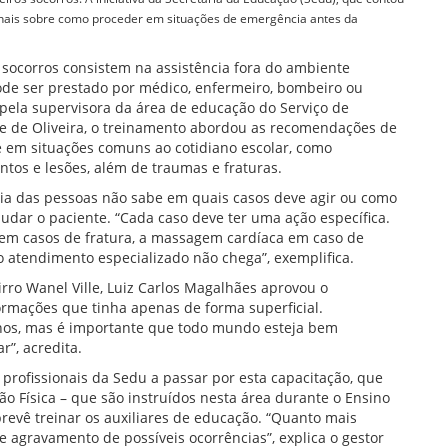
ionais sobre como proceder em situações de emergência antes da
 socorros consistem na assistência fora do ambiente
pode ser prestado por médico, enfermeiro, bombeiro ou
pela supervisora da área de educação do Serviço de
e de Oliveira, o treinamento abordou as recomendações de
e em situações comuns ao cotidiano escolar, como
os e lesões, além de traumas e fraturas.
oria das pessoas não sabe em quais casos deve agir ou como
judar o paciente. “Cada caso deve ter uma ação específica.
m casos de fratura, a massagem cardíaca em caso de
 atendimento especializado não chega”, exemplifica.
rro Wanel Ville, Luiz Carlos Magalhães aprovou o
rmações que tinha apenas de forma superficial.
anos, mas é importante que todo mundo esteja bem
r”, acredita.
profissionais da Sedu a passar por esta capacitação, que
o Física – que são instruídos nesta área durante o Ensino
prevê treinar os auxiliares de educação. “Quanto mais
 agravamento de possíveis ocorrências”, explica o gestor