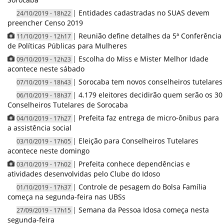
|
Entidades cadastradas no SUAS devem
24/10/2019 - 18h22
preencher Censo 2019
|
Reunião define detalhes da 5ª Conferência
11/10/2019 - 12h17
de Políticas Públicas para Mulheres
|
Escolha do Miss e Mister Melhor Idade
09/10/2019 - 12h23
acontece neste sábado
|
Sorocaba tem novos conselheiros tutelares
07/10/2019 - 18h43
|
4.179 eleitores decidirão quem serão os 30
06/10/2019 - 18h37
Conselheiros Tutelares de Sorocaba
|
Prefeita faz entrega de micro-ônibus para
04/10/2019 - 17h27
a assistência social
|
Eleição para Conselheiros Tutelares
03/10/2019 - 17h05
acontece neste domingo
|
Prefeita conhece dependências e
03/10/2019 - 17h02
atividades desenvolvidas pelo Clube do Idoso
|
Controle de pesagem do Bolsa Família
01/10/2019 - 17h37
começa na segunda-feira nas UBSs
|
Semana da Pessoa Idosa começa nesta
27/09/2019 - 17h15
segunda-feira