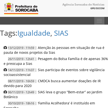
Agência Sorocaba de Notícias
GPE/SECOM
Toggl
navig
Tags:
Igualdade
,
SIAS
|
Atenção às pessoas em situação de rua é
13/12/2019 - 11h59
pauta de novos projetos da Sias
|
Pesagem do Bolsa Família é de apenas 36%
26/11/2019 - 12h41
e preocupa a Sias
|
Sias participa de eventos sobre vigilância
14/11/2019 - 11h37
socioassistencial
|
CMDCA busca aumentar doações de IR
08/11/2019 - 16h59
devido para 2020
|
SIAS leva o grupo “Bem-estar” ao Jardim
06/11/2019 - 12h49
Botânico
|
‘Família Acolhedora’ é instituído em
30/10/2019 - 18h16
Sorocaba