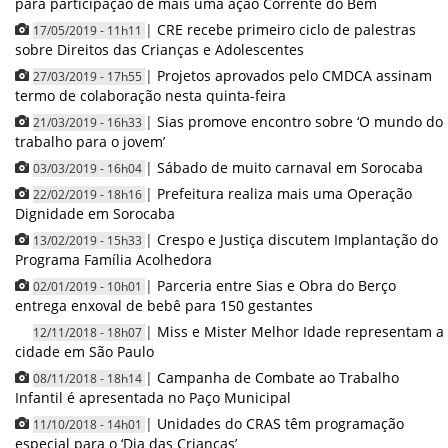
para participação de mais uma ação Corrente do Bem
|
CRE recebe primeiro ciclo de palestras
17/05/2019 - 11h11
sobre Direitos das Crianças e Adolescentes
|
Projetos aprovados pelo CMDCA assinam
27/03/2019 - 17h55
termo de colaboração nesta quinta-feira
|
Sias promove encontro sobre ‘O mundo do
21/03/2019 - 16h33
trabalho para o jovem’
|
Sábado de muito carnaval em Sorocaba
03/03/2019 - 16h04
|
Prefeitura realiza mais uma Operação
22/02/2019 - 18h16
Dignidade em Sorocaba
|
Crespo e Justiça discutem Implantação do
13/02/2019 - 15h33
Programa Família Acolhedora
|
Parceria entre Sias e Obra do Berço
02/01/2019 - 10h01
entrega enxoval de bebê para 150 gestantes
|
Miss e Mister Melhor Idade representam a
12/11/2018 - 18h07
cidade em São Paulo
|
Campanha de Combate ao Trabalho
08/11/2018 - 18h14
Infantil é apresentada no Paço Municipal
|
Unidades do CRAS têm programação
11/10/2018 - 14h01
especial para o ‘Dia das Crianças’