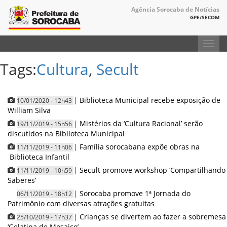
Agência Sorocaba de Notícias
GPE/SECOM
Toggl
navig
Tags:
Cultura
,
Secult
|
Biblioteca Municipal recebe exposição de
10/01/2020 - 12h43
William Silva
|
Mistérios da ‘Cultura Racional’ serão
19/11/2019 - 15h56
discutidos na Biblioteca Municipal
|
Família sorocabana expõe obras na
11/11/2019 - 11h06
Biblioteca Infantil
|
Secult promove workshop ‘Compartilhando
11/11/2019 - 10h59
Saberes’
|
Sorocaba promove 1ª Jornada do
06/11/2019 - 18h12
Patrimônio com diversas atrações gratuitas
|
Crianças se divertem ao fazer a sobremesa
25/10/2019 - 17h37
‘Gelatina de Mosaico’