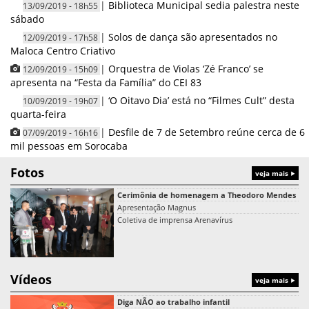
|
Biblioteca Municipal sedia palestra neste
13/09/2019 - 18h55
sábado
|
Solos de dança são apresentados no
12/09/2019 - 17h58
Maloca Centro Criativo
|
Orquestra de Violas ‘Zé Franco’ se
12/09/2019 - 15h09
apresenta na “Festa da Família” do CEI 83
|
‘O Oitavo Dia’ está no “Filmes Cult” desta
10/09/2019 - 19h07
quarta-feira
|
Desfile de 7 de Setembro reúne cerca de 6
07/09/2019 - 16h16
mil pessoas em Sorocaba
Fotos
veja mais
Cerimônia de homenagem a Theodoro Mendes
Apresentação Magnus
Coletiva de imprensa Arenavírus
Vídeos
veja mais
Diga NÃO ao trabalho infantil