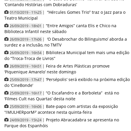
‘Contando Histórias com Dobraduras’
|
“Hércules Gomes Trio” traz o Jazz para o
01/10/2019 - 11h25
Teatro Municipal
|
“Entre Amigos” canta Elis e Chico na
26/09/2019 - 18h01
Biblioteca Infantil neste sábado
|
‘O Desabrochar do Bilinguismo’ aborda a
26/09/2019 - 17h06
surdez e a inclusão, no TMTV
|
Biblioteca Municipal tem mais uma edição
26/09/2019 - 16h54
do “Troca-Troca de Livros”
|
Feira de Artes Plásticas promove
26/09/2019 - 16h51
‘Piquenique Amarelo’ neste domingo
|
‘Persépolis’ será exibido na próxima edição
25/09/2019 - 17h47
do ‘CineBonde’
|
“O Escafandro e a Borboleta” está no
25/09/2019 - 16h17
‘Filmes Cult nas Quartas’ desta noite
|
Bate-papo com artistas da exposição
25/09/2019 - 16h06
‘1MULHERporM²’ acontece nesta quinta-feira
|
Projeto Abracadabra se apresenta no
24/09/2019 - 15h24
Parque dos Espanhóis