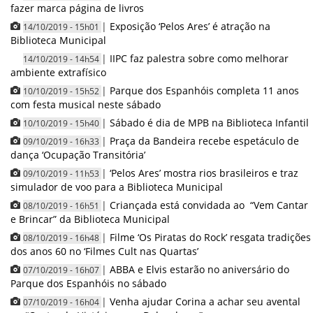
fazer marca página de livros
|
Exposição ‘Pelos Ares’ é atração na
14/10/2019 - 15h01
Biblioteca Municipal
|
IIPC faz palestra sobre como melhorar
14/10/2019 - 14h54
ambiente extrafísico
|
Parque dos Espanhóis completa 11 anos
10/10/2019 - 15h52
com festa musical neste sábado
|
Sábado é dia de MPB na Biblioteca Infantil
10/10/2019 - 15h40
|
Praça da Bandeira recebe espetáculo de
09/10/2019 - 16h33
dança ‘Ocupação Transitória’
|
‘Pelos Ares’ mostra rios brasileiros e traz
09/10/2019 - 11h53
simulador de voo para a Biblioteca Municipal
|
Criançada está convidada ao “Vem Cantar
08/10/2019 - 16h51
e Brincar” da Biblioteca Municipal
|
Filme ‘Os Piratas do Rock’ resgata tradições
08/10/2019 - 16h48
dos anos 60 no ‘Filmes Cult nas Quartas’
|
ABBA e Elvis estarão no aniversário do
07/10/2019 - 16h07
Parque dos Espanhóis no sábado
|
Venha ajudar Corina a achar seu avental
07/10/2019 - 16h04