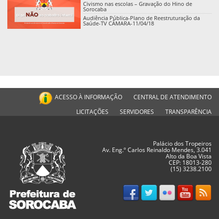
Civismo nas escolas – Gravação do Hino de
Sorocaba
Audiência Pública-Plano de Reestruturação da
Saúde-TV CÂMARA-11/04/18
ACESSO À INFORMAÇÃO
CENTRAL DE ATENDIMENTO
LICITAÇÕES
SERVIDORES
TRANSPARÊNCIA
Palácio dos Tropeiros
Av. Eng.º Carlos Reinaldo Mendes, 3.041
Alto da Boa Vista
CEP: 18013-280
(15) 3238.2100