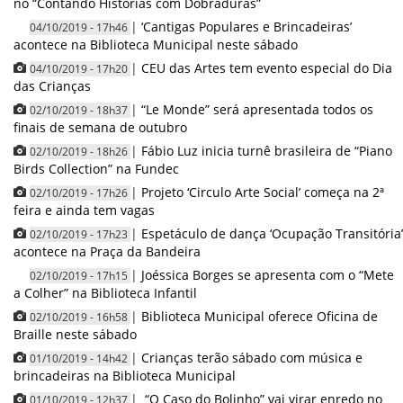
no “Contando Histórias com Dobraduras”
|
‘Cantigas Populares e Brincadeiras’
04/10/2019 - 17h46
acontece na Biblioteca Municipal neste sábado
|
CEU das Artes tem evento especial do Dia
04/10/2019 - 17h20
das Crianças
|
“Le Monde” será apresentada todos os
02/10/2019 - 18h37
finais de semana de outubro
|
Fábio Luz inicia turnê brasileira de “Piano
02/10/2019 - 18h26
Birds Collection” na Fundec
|
Projeto ‘Circulo Arte Social’ começa na 2ª
02/10/2019 - 17h26
feira e ainda tem vagas
|
Espetáculo de dança ‘Ocupação Transitória’
02/10/2019 - 17h23
acontece na Praça da Bandeira
|
Joéssica Borges se apresenta com o “Mete
02/10/2019 - 17h15
a Colher” na Biblioteca Infantil
|
Biblioteca Municipal oferece Oficina de
02/10/2019 - 16h58
Braille neste sábado
|
Crianças terão sábado com música e
01/10/2019 - 14h42
brincadeiras na Biblioteca Municipal
|
“O Caso do Bolinho” vai virar enredo no
01/10/2019 - 12h37