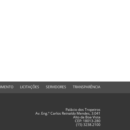
DIMENTO
LICITAÇÕES
SERVIDORES
TRANSPARÊNCIA
Palácio dos Tropeiros
Av. Eng.º Carlos Reinaldo Mendes, 3.041
Alto da Boa Vista
CEP: 18013-280
(15) 3238.2100