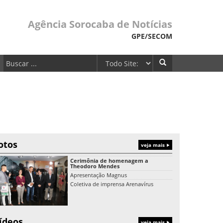
Agência Sorocaba de Notícias
GPE/SECOM
otos
veja mais
Cerimônia de homenagem a
Theodoro Mendes
Apresentação Magnus
Coletiva de imprensa Arenavírus
ídeos
veja mais