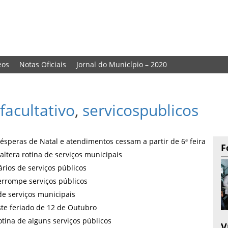
eos
Notas Oficiais
Jornal do Município – 2020
facultativo
,
servicospublicos
 vésperas de Natal e atendimentos cessam a partir de 6ª feira
F
altera rotina de serviços municipais
ários de serviços públicos
errompe serviços públicos
de serviços municipais
ste feriado de 12 de Outubro
otina de alguns serviços públicos
V