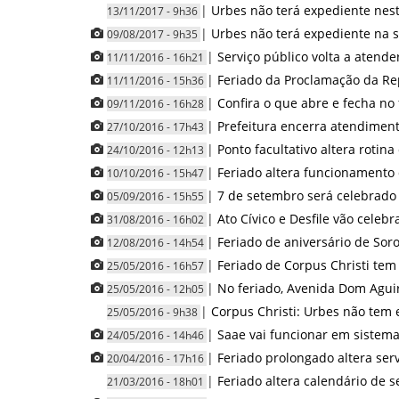
|
Urbes não terá expediente nest
13/11/2017 - 9h36
|
Urbes não terá expediente na s
09/08/2017 - 9h35
|
Serviço público volta a atende
11/11/2016 - 16h21
|
Feriado da Proclamação da Re
11/11/2016 - 15h36
|
Confira o que abre e fecha no
09/11/2016 - 16h28
|
Prefeitura encerra atendiment
27/10/2016 - 17h43
|
Ponto facultativo altera rotin
24/10/2016 - 12h13
|
Feriado altera funcionamento 
10/10/2016 - 15h47
|
7 de setembro será celebrado
05/09/2016 - 15h55
|
Ato Cívico e Desfile vão celeb
31/08/2016 - 16h02
|
Feriado de aniversário de Soro
12/08/2016 - 14h54
|
Feriado de Corpus Christi tem 
25/05/2016 - 16h57
|
No feriado, Avenida Dom Aguir
25/05/2016 - 12h05
|
Corpus Christi: Urbes não tem 
25/05/2016 - 9h38
|
Saae vai funcionar em sistema
24/05/2016 - 14h46
|
Feriado prolongado altera ser
20/04/2016 - 17h16
|
Feriado altera calendário de s
21/03/2016 - 18h01