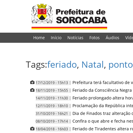
Home
Início
Notícias
Fotos
Áudios
Víd
Tags:
feriado
,
Natal
,
ponto
|
Prefeitura terá facultativo de
17/12/2019 - 15h13
|
Feriado da Consciência Negra 
18/11/2019 - 15h55
|
Feriado prolongado altera hor
14/11/2019 - 11h30
|
Proclamação da República int
12/11/2019 - 18h10
|
Dia de Finados traz alteração 
31/10/2019 - 16h21
|
Confira o que abre e fecha ne
08/10/2019 - 17h14
|
Feriado de Tiradentes altera r
18/04/2018 - 16h03