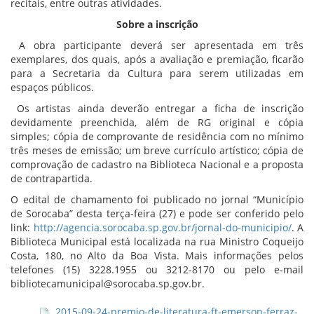
recitais, entre outras atividades.
Sobre a inscrição
A obra participante deverá ser apresentada em três
exemplares, dos quais, após a avaliação e premiação, ficarão
para a Secretaria da Cultura para serem utilizadas em
espaços públicos.
Os artistas ainda deverão entregar a ficha de inscrição
devidamente preenchida, além de RG original e cópia
simples; cópia de comprovante de residência com no mínimo
três meses de emissão; um breve currículo artístico; cópia de
comprovação de cadastro na Biblioteca Nacional e a proposta
de contrapartida.
O edital de chamamento foi publicado no jornal “Município
de Sorocaba” desta terça-feira (27) e pode ser conferido pelo
link:
http://agencia.sorocaba.sp.gov.br/jornal-do-municipio/
. A
Biblioteca Municipal está localizada na rua Ministro Coqueijo
Costa, 180, no Alto da Boa Vista. Mais informações pelos
telefones (15) 3228.1955 ou 3212-8170 ou pelo e-mail
bibliotecamunicipal@sorocaba.sp.gov.br.
2015-09-24-premio-de-literatura-ft-emerson-ferraz-