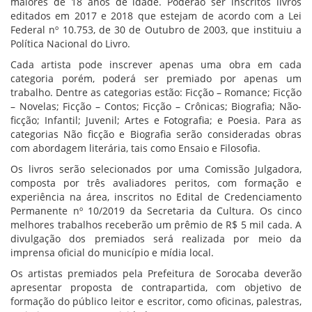
maiores de 18 anos de idade. Poderão ser inscritos livros
editados em 2017 e 2018 que estejam de acordo com a Lei
Federal nº 10.753, de 30 de Outubro de 2003, que instituiu a
Política Nacional do Livro.
Cada artista pode inscrever apenas uma obra em cada
categoria porém, poderá ser premiado por apenas um
trabalho. Dentre as categorias estão: Ficção – Romance; Ficção
– Novelas; Ficção – Contos; Ficção – Crônicas; Biografia; Não-
ficção; Infantil; Juvenil; Artes e Fotografia; e Poesia. Para as
categorias Não ficção e Biografia serão consideradas obras
com abordagem literária, tais como Ensaio e Filosofia.
Os livros serão selecionados por uma Comissão Julgadora,
composta por três avaliadores peritos, com formação e
experiência na área, inscritos no Edital de Credenciamento
Permanente nº 10/2019 da Secretaria da Cultura. Os cinco
melhores trabalhos receberão um prêmio de R$ 5 mil cada. A
divulgação dos premiados será realizada por meio da
imprensa oficial do município e mídia local.
Os artistas premiados pela Prefeitura de Sorocaba deverão
apresentar proposta de contrapartida, com objetivo de
formação do público leitor e escritor, como oficinas, palestras,