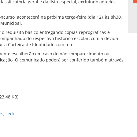
 classificatória geral e da lista especial, excluindo aqueles
curso, acontecerá na próxima terça-feira (dia 12), às 8h30,
 Municipal.
o requisito básico entregando cópias reprográficas e
acompanhado do respectivo histórico escolar, com a devida
r a Carteira de Identidade com foto.
mente escolherão em caso do não comparecimento ou
ificação. O comunicado poderá ser conferido também através
23.48 KB)
os
,
sedu