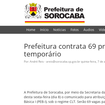
Home
Início
Notícias
Fotos
Áudios
Víd
Prefeitura contrata 69 p
temporário
Por: André Reis - areis@sorocaba.sp.gov.br
quinta-feira, 7 de 
A Prefeitura de Sorocaba, por meio da Secretaria d
desta sexta-feira (dia 8) o comunicado para atribu
Básica I (PEB-I), sob o regime CLT. Serão 69 vagas 