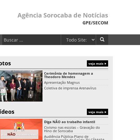
Agência Sorocaba de Notícias
GPE/SECOM
otos
veja mais
Cerimônia de homenagem a
Theodoro Mendes
Apresentação Magnus
Coletiva de imprensa Arenavírus
ídeos
veja mais
Diga NÃO ao trabalho infantil
Civismo nas escolas – Gravação do
Hino de Sorocaba
Audiência Pública-Plano de
Reestruturação da Saúde-TV CÂMARA-