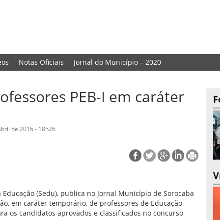
eos
Notas Oficiais
Jornal do Município – 2020
rofessores PEB-I em caráter
F
abril de 2016 - 18h26
V
a Educação (Sedu), publica no Jornal Município de Sorocaba
ição, em caráter temporário, de professores de Educação
para os candidatos aprovados e classificados no concurso