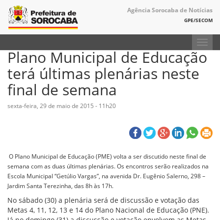
Agência Sorocaba de Notícias
GPE/SECOM
Toggl
Plano Municipal de Educação
navig
terá últimas plenárias neste
final de semana
sexta-feira, 29 de maio de 2015 - 11h20
O Plano Municipal de Educação (PME) volta a ser discutido neste final de
semana com as duas últimas plenárias. Os encontros serão realizados na
Escola Municipal “Getúlio Vargas”, na avenida Dr. Eugênio Salerno, 298 –
Jardim Santa Terezinha, das 8h às 17h.
No sábado (30) a plenária será de discussão e votação das
Metas 4, 11, 12, 13 e 14 do Plano Nacional de Educação (PNE).
Já no domingo (31) a discussão e votação envolvem as Metas