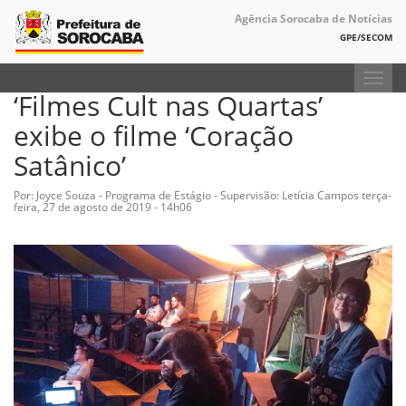
Agência Sorocaba de Notícias
GPE/SECOM
Toggl
‘Filmes Cult nas Quartas’
navig
exibe o filme ‘Coração
Satânico’
Por: Joyce Souza - Programa de Estágio - Supervisão: Letícia Campos
terça-
feira, 27 de agosto de 2019 - 14h06