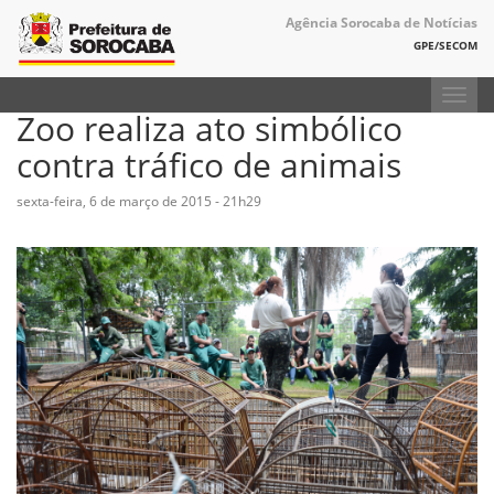
Agência Sorocaba de Notícias
GPE/SECOM
Toggl
Zoo realiza ato simbólico
navig
contra tráfico de animais
sexta-feira, 6 de março de 2015 - 21h29