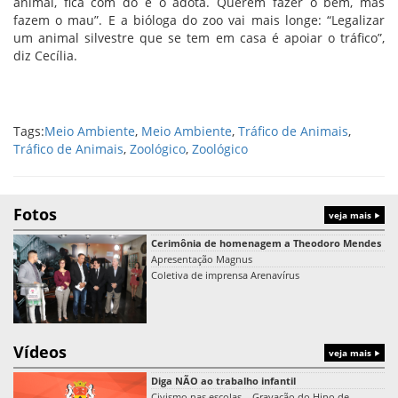
animal, fica com dó e o adota. Querem fazer o bem, mas
fazem o mau”. E a bióloga do zoo vai mais longe: “Legalizar
um animal silvestre que se tem em casa é apoiar o tráfico”,
diz Cecília.
Tags:
Meio Ambiente
,
Meio Ambiente
,
Tráfico de Animais
,
Tráfico de Animais
,
Zoológico
,
Zoológico
Fotos
veja mais
Cerimônia de homenagem a Theodoro Mendes
Apresentação Magnus
Coletiva de imprensa Arenavírus
Vídeos
veja mais
Diga NÃO ao trabalho infantil
Civismo nas escolas – Gravação do Hino de