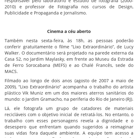
responsável pelo laboratório e estúdio de fotografia (2000-
2010) e professor de Fotografia nos cursos de Design,
Publicidade e Propaganda e Jornalismo.
Cinema a céu aberto
Também nesta sexta-feira, às 18h, as pessoas poderão
conferir gratuitamente o filme “Lixo Extraordinário”, de Lucy
Walker. O documentário será projetado na parede externa da
Casa 52, no Jardim Maylasky, em frente ao Museu da Estrada
de Ferro Sorocabana (MEFS) e ao Chalé Francês, sede do
MACS.
Filmado ao longo de dois anos (agosto de 2007 a maio de
2009), “Lixo Extraordinário” acompanha o trabalho do artista
plástico Vik Muniz em um dos maiores aterros sanitários do
mundo: o Jardim Gramacho, na periferia do Rio de Janeiro (RJ).
Lá, ele fotografa um grupo de catadores de materiais
recicláveis com o objetivo inicial de retratá-los. No entanto, o
trabalho com esses personagens revela a dignidade e o
desespero que enfrentam quando sugeridos a reimaginar
suas vidas fora daquele ambiente. A equipe tem acesso a