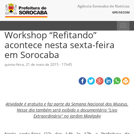
Agência Sorocaba de Notícias
GPE/SECOM
Toggl
Workshop “Refitando”
navig
acontece nesta sexta-feira
em Sorocaba
quinta-feira, 21 de maio de 2015 - 17h45
Atividade é gratuita e faz parte da Semana Nacional dos Museus.
Nesse dia também será exibido o documentário “Lixo
Extraordinário” no Jardim Maylasky
Nesta sexta-feira (22), das 14h às 17h, a Prefeitura de