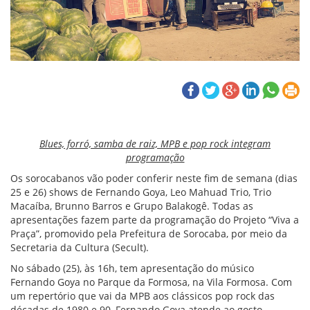
Blues, forró, samba de raiz, MPB e pop rock integram
programação
Os sorocabanos vão poder conferir neste fim de semana (dias
25 e 26) shows de Fernando Goya, Leo Mahuad Trio, Trio
Macaíba, Brunno Barros e Grupo Balakogê. Todas as
apresentações fazem parte da programação do Projeto “Viva a
Praça”, promovido pela Prefeitura de Sorocaba, por meio da
Secretaria da Cultura (Secult).
No sábado (25), às 16h, tem apresentação do músico
Fernando Goya no Parque da Formosa, na Vila Formosa. Com
um repertório que vai da MPB aos clássicos pop rock das
décadas de 1980 e 90, Fernando Goya atende ao gosto