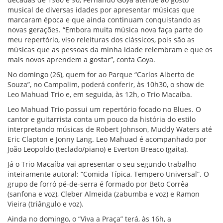
musical de diversas idades por apresentar músicas que
marcaram época e que ainda continuam conquistando as
novas gerações. “Embora muita música nova faça parte do
meu repertório, viso releituras dos clássicos, pois são as
músicas que as pessoas da minha idade relembram e que os
mais novos aprendem a gostar”, conta Goya.
No domingo (26), quem for ao Parque “Carlos Alberto de
Souza”, no Campolim, poderá conferir, às 10h30, o show de
Leo Mahuad Trio e, em seguida, às 12h, o Trio Macaíba.
Leo Mahuad Trio possui um repertório focado no Blues. O
cantor e guitarrista conta um pouco da história do estilo
interpretando músicas de Robert Johnson, Muddy Waters até
Eric Clapton e Jonny Lang. Leo Mahuad é acompanhado por
João Leopoldo (teclado/piano) e Everton Breaco (gaita).
Já o Trio Macaíba vai apresentar o seu segundo trabalho
inteiramente autoral: “Comida Típica, Tempero Universal”. O
grupo de forró pé-de-serra é formado por Beto Corrêa
(sanfona e voz), Cleber Almeida (zabumba e voz) e Ramon
Vieira (triângulo e voz).
Ainda no domingo, o “Viva a Praça” terá, às 16h, a