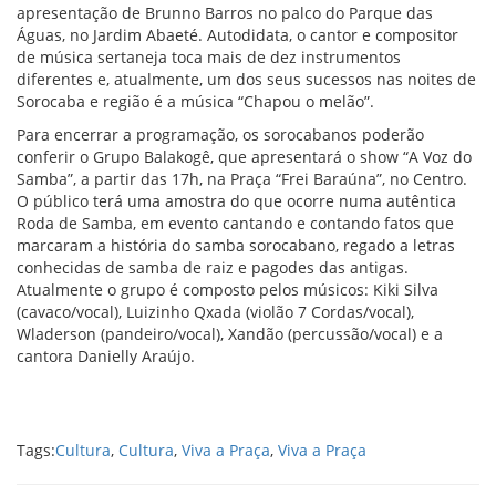
apresentação de Brunno Barros no palco do Parque das
Águas, no Jardim Abaeté. Autodidata, o cantor e compositor
de música sertaneja toca mais de dez instrumentos
diferentes e, atualmente, um dos seus sucessos nas noites de
Sorocaba e região é a música “Chapou o melão”.
Para encerrar a programação, os sorocabanos poderão
conferir o Grupo Balakogê, que apresentará o show “A Voz do
Samba”, a partir das 17h, na Praça “Frei Baraúna”, no Centro.
O público terá uma amostra do que ocorre numa autêntica
Roda de Samba, em evento cantando e contando fatos que
marcaram a história do samba sorocabano, regado a letras
conhecidas de samba de raiz e pagodes das antigas.
Atualmente o grupo é composto pelos músicos: Kiki Silva
(cavaco/vocal), Luizinho Qxada (violão 7 Cordas/vocal),
Wladerson (pandeiro/vocal), Xandão (percussão/vocal) e a
cantora Danielly Araújo.
Tags:
Cultura
,
Cultura
,
Viva a Praça
,
Viva a Praça