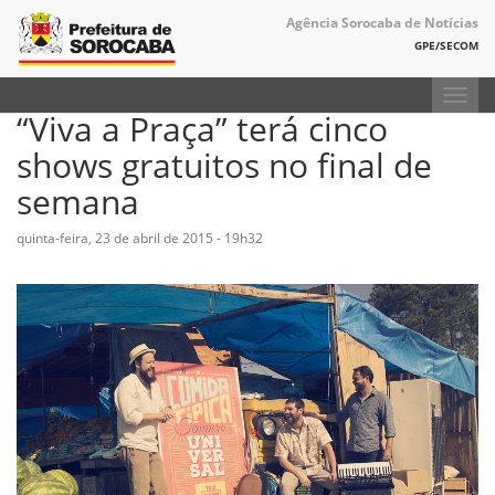
Agência Sorocaba de Notícias
GPE/SECOM
Toggl
“Viva a Praça” terá cinco
navig
shows gratuitos no final de
semana
quinta-feira, 23 de abril de 2015 - 19h32