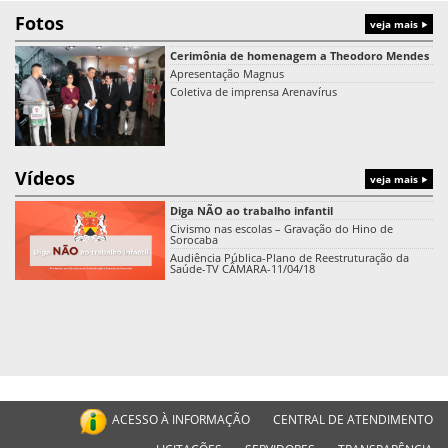
Fotos
veja mais
Cerimônia de homenagem a Theodoro Mendes
Apresentação Magnus
Coletiva de imprensa Arenavírus
Vídeos
veja mais
Diga NÃO ao trabalho infantil
Civismo nas escolas – Gravação do Hino de
Sorocaba
Audiência Pública-Plano de Reestruturação da
Saúde-TV CÂMARA-11/04/18
ACESSO À INFORMAÇÃO
CENTRAL DE ATENDIMENTO