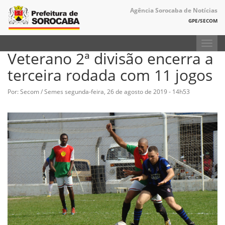
Agência Sorocaba de Notícias
GPE/SECOM
Toggl
Veterano 2ª divisão encerra a
navig
terceira rodada com 11 jogos
Por: Secom / Semes
segunda-feira, 26 de agosto de 2019 - 14h53