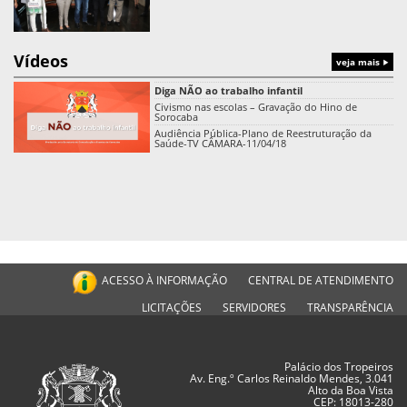
Vídeos
veja mais
Diga NÃO ao trabalho infantil
Civismo nas escolas – Gravação do Hino de
Sorocaba
Audiência Pública-Plano de Reestruturação da
Saúde-TV CÂMARA-11/04/18
ACESSO À INFORMAÇÃO
CENTRAL DE ATENDIMENTO
LICITAÇÕES
SERVIDORES
TRANSPARÊNCIA
Palácio dos Tropeiros
Av. Eng.º Carlos Reinaldo Mendes, 3.041
Alto da Boa Vista
CEP: 18013-280