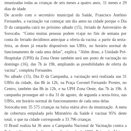
imunizadas todas as crianças de seis meses a quatro anos, 11 meses e 29
dias de idade.
De acordo com o secretário municipal da Saúde, Francisco Antônio
Fernandes, a vacinação vai começar um dia antes na cidade porque o Dia
D da campanha cairá no próximo sábado (15), feriado de Aniversário de
Sorocaba. “Como muitas pessoas podem viajar no fim de semana por
conta do feriado decidimos antecipar a oferta da vacina: a partir da sexta-
feira, as doses já estarão disponíveis nas UBSs, no horário normal de
funcionamento de cada uma delas”, explica. “Além disso, a Unidade Pré-
Hospitalar (UPH) da Zona Oeste também será um posto de vacinação no
domingo (16), das 7h às 19h, ampliando as possibilidades de oferta da
vacina”, completa Fernandes.
No sábado (15), Dia D da Campanha, a vacinação será realizada nas 31
UBSs da cidade, das 8h às 12h; na Praça Coronel Fernando Prestes, no
Centro, também das 8h às 12h, e na UPH Zona Oeste, das 7h às 19h. A
campanha prossegue até o dia 31 de agosto, de segunda a sexta-feira, nas
UBSs, em horário normal de funcionamento de cada uma delas.
Sorocaba tem 35.575
crianças na faixa etária alvo da imunização. A meta
de cobertura estipulada pelo Ministério da Saúde é vacinar 95% deste
total, o que na cidade corresponde a 33.796
crianças.
O Brasil realiza há 36 anos a Campanha Nacional de Vacinação contra a