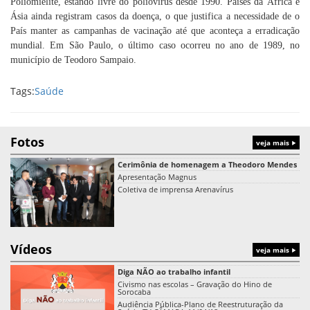
Poliomielite, estando livre do poliovírus desde 1990. Países da África e
Ásia ainda registram casos da doença, o que justifica a necessidade de o
País manter as campanhas de vacinação até que aconteça a erradicação
mundial. Em São Paulo, o último caso ocorreu no ano de 1989, no
município de Teodoro Sampaio.
Tags:
Saúde
Fotos
veja mais
Cerimônia de homenagem a Theodoro Mendes
Apresentação Magnus
Coletiva de imprensa Arenavírus
Vídeos
veja mais
Diga NÃO ao trabalho infantil
Civismo nas escolas – Gravação do Hino de
Sorocaba
Audiência Pública-Plano de Reestruturação da