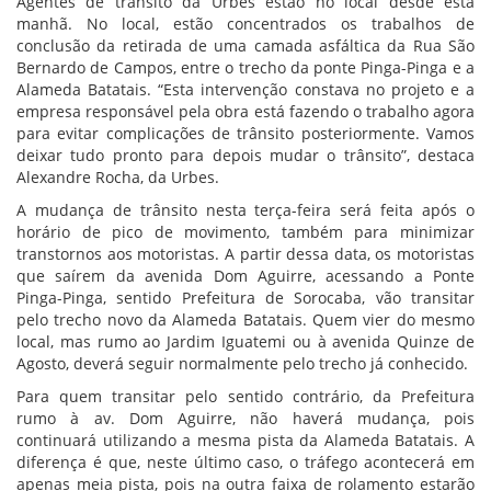
Agentes de trânsito da Urbes estão no local desde esta
manhã. No local, estão concentrados os trabalhos de
conclusão da retirada de uma camada asfáltica da Rua São
Bernardo de Campos, entre o trecho da ponte Pinga-Pinga e a
Alameda Batatais. “Esta intervenção constava no projeto e a
empresa responsável pela obra está fazendo o trabalho agora
para evitar complicações de trânsito posteriormente. Vamos
deixar tudo pronto para depois mudar o trânsito”, destaca
Alexandre Rocha, da Urbes.
A mudança de trânsito nesta terça-feira será feita após o
horário de pico de movimento, também para minimizar
transtornos aos motoristas. A partir dessa data, os motoristas
que saírem da avenida Dom Aguirre, acessando a Ponte
Pinga-Pinga, sentido Prefeitura de Sorocaba, vão transitar
pelo trecho novo da Alameda Batatais. Quem vier do mesmo
local, mas rumo ao Jardim Iguatemi ou à avenida Quinze de
Agosto, deverá seguir normalmente pelo trecho já conhecido.
Para quem transitar pelo sentido contrário, da Prefeitura
rumo à av. Dom Aguirre, não haverá mudança, pois
continuará utilizando a mesma pista da Alameda Batatais. A
diferença é que, neste último caso, o tráfego acontecerá em
apenas meia pista, pois na outra faixa de rolamento estarão