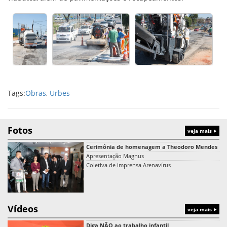
Tags:
Obras
,
Urbes
Fotos
veja mais
Cerimônia de homenagem a Theodoro Mendes
Apresentação Magnus
Coletiva de imprensa Arenavírus
Vídeos
veja mais
Diga NÃO ao trabalho infantil