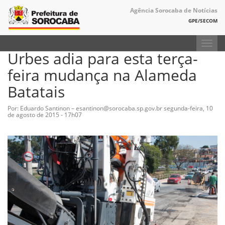
Agência Sorocaba de Notícias
GPE/SECOM
Toggl
Urbes adia para esta terça-
navig
feira mudança na Alameda
Batatais
Por: Eduardo Santinon – esantinon@sorocaba.sp.gov.br
segunda-feira, 10
de agosto de 2015 - 17h07