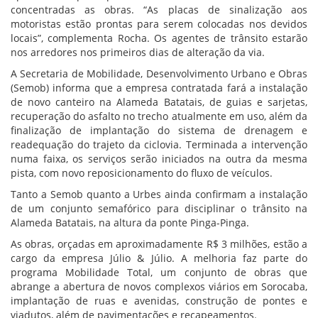
concentradas as obras. “As placas de sinalização aos
motoristas estão prontas para serem colocadas nos devidos
locais”, complementa Rocha. Os agentes de trânsito estarão
nos arredores nos primeiros dias de alteração da via.
A Secretaria de Mobilidade, Desenvolvimento Urbano e Obras
(Semob) informa que a empresa contratada fará a instalação
de novo canteiro na Alameda Batatais, de guias e sarjetas,
recuperação do asfalto no trecho atualmente em uso, além da
finalização de implantação do sistema de drenagem e
readequação do trajeto da ciclovia. Terminada a intervenção
numa faixa, os serviços serão iniciados na outra da mesma
pista, com novo reposicionamento do fluxo de veículos.
Tanto a Semob quanto a Urbes ainda confirmam a instalação
de um conjunto semafórico para disciplinar o trânsito na
Alameda Batatais, na altura da ponte Pinga-Pinga.
As obras, orçadas em aproximadamente R$ 3 milhões, estão a
cargo da empresa Júlio & Júlio. A melhoria faz parte do
programa Mobilidade Total, um conjunto de obras que
abrange a abertura de novos complexos viários em Sorocaba,
implantação de ruas e avenidas, construção de pontes e
viadutos, além de pavimentações e recapeamentos.