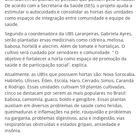
De acordo com a S
ecretaria da Saúde (SES)
, o projeto ajuda a
estimular o autocuidado e consolidar as hortas das unidades
como espaços de integração entre comunidade e equipe de
saúde.
Segundo a coordenadora da UBS Laranjeiras, Gabriela Ayres,
s
er
ão
plantad
as ervas medicinais como c
idreira,
m
elissa,
babosa, hortelã e alecrim. Além de
tomate e hortaliças.
O
cultivo será cuidado por servidores e comunidade. ”
O
objetivo é fortalecer a horta como espaço de promoção da
saúde e de participação social”, explica.
Atualmente,
a
s UBSs que possuem hortas são: Nova Sorocaba,
Habiteto, Ulisses, Éden, Escola, Haro, Cerrado, Simus, Carandá
e Rodrigo.
Essas unidades cultivam 59 plantas cultivadas,
cinco se destacam por serem as mais populares no Brasil:
babosa, camomila, guaco, boldo e gengibre. Essas plantas
auxiliam em diversos problemas de saúde como feridas,
queimaduras e inflamações na pele, rouquidão e problemas
na garganta, problemas digestivos, azia e indigestão, vias
respiratórias obstruídas e estados gripais, ansiedade e
insônia.