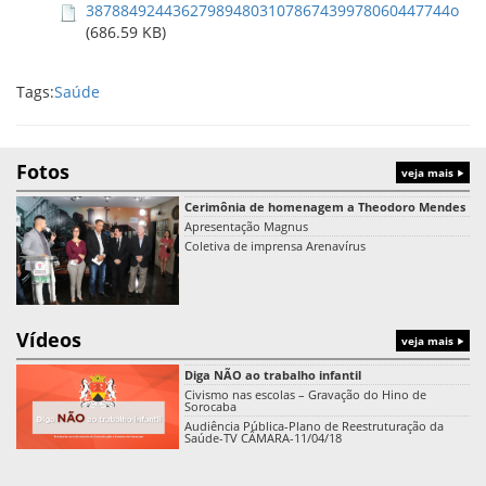
387884924436279894803107867439978060447744o
(686.59 KB)
Tags:
Saúde
Fotos
veja mais
Cerimônia de homenagem a Theodoro Mendes
Apresentação Magnus
Coletiva de imprensa Arenavírus
Vídeos
veja mais
Diga NÃO ao trabalho infantil
Civismo nas escolas – Gravação do Hino de
Sorocaba
Audiência Pública-Plano de Reestruturação da
Saúde-TV CÂMARA-11/04/18