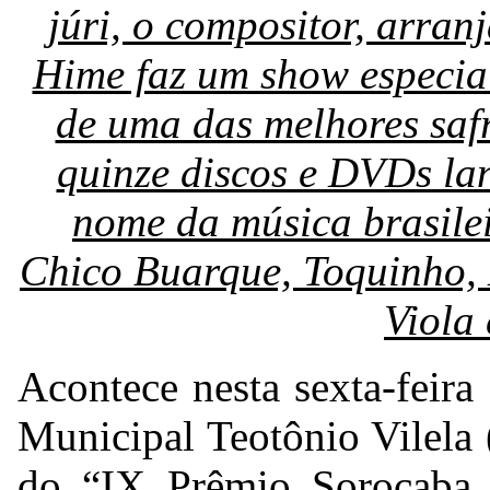
júri, o compositor, arran
Hime faz um show especia
de uma das melhores saf
quinze discos e DVDs la
nome da música brasile
Chico Buarque, Toquinho, 
Viola
Acontece nesta sexta-feira 
Municipal Teotônio Vilela
do “IX Prêmio Sorocaba