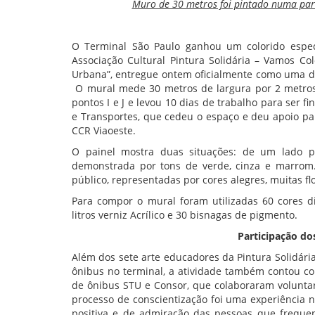
Muro de 30 metros foi pintado numa parce
O Terminal São Paulo ganhou um colorido especi
Associação Cultural Pintura Solidária – Vamos C
Urbana”, entregue ontem oficialmente como uma d
O mural mede 30 metros de largura por 2 metros 
pontos I e J e levou 10 dias de trabalho para ser fi
e Transportes, que cedeu o espaço e deu apoio par
CCR Viaoeste.
O painel mostra duas situações: de um lado p
demonstrada por tons de verde, cinza e marrom.
público, representadas por cores alegres, muitas fl
Para compor o mural foram utilizadas 60 cores di
litros verniz Acrílico e 30 bisnagas de pigmento.
Participação do
Além dos sete arte educadores da Pintura Solidári
ônibus no terminal, a atividade também contou c
de ônibus STU e Consor, que colaboraram voluntar
processo de conscientização foi uma experiência no
positiva e de admiração das pessoas que frequen