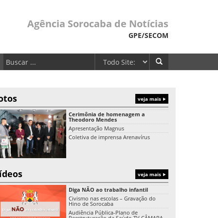
Agência Sorocaba de Notícias
GPE/SECOM
otos
veja mais
Cerimônia de homenagem a
Theodoro Mendes
Apresentação Magnus
Coletiva de imprensa Arenavírus
ídeos
veja mais
Diga NÃO ao trabalho infantil
Civismo nas escolas – Gravação do
Hino de Sorocaba
Audiência Pública-Plano de
Reestruturação da Saúde-TV CÂMARA-