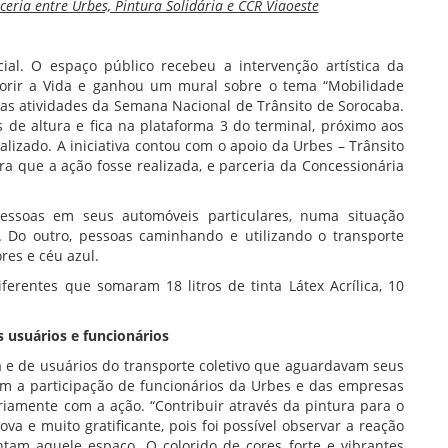
ria entre Urbes, Pintura Solidária e CCR Viaoeste
al. O espaço público recebeu a intervenção artística da
olorir a Vida e ganhou um mural sobre o tema “Mobilidade
as atividades da Semana Nacional de Trânsito de Sorocaba.
de altura e fica na plataforma 3 do terminal, próximo aos
nalizado. A iniciativa contou com o apoio da Urbes – Trânsito
a que a ação fosse realizada, e parceria da Concessionária
essoas em seus automóveis particulares, numa situação
 Do outro, pessoas caminhando e utilizando o transporte
ores e céu azul.
ferentes que somaram 18 litros de tinta Látex Acrílica, 10
s usuários e funcionários
a e de usuários do transporte coletivo que aguardavam seus
om a participação de funcionários da Urbes e das empresas
iamente com a ação. “Contribuir através da pintura para o
va e muito gratificante, pois foi possível observar a reação
tam aquele espaço. O colorido de cores forte e vibrantes