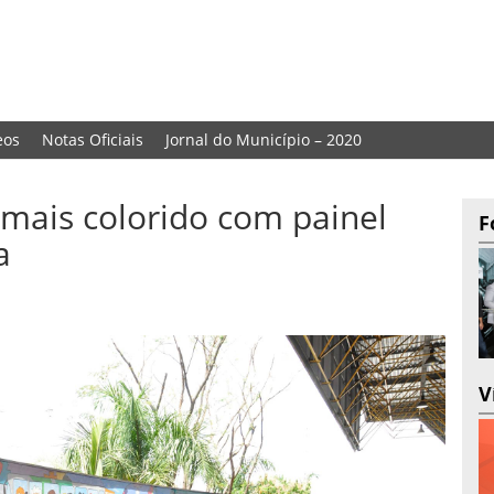
eos
Notas Oficiais
Jornal do Município – 2020
 mais colorido com painel
F
a
V