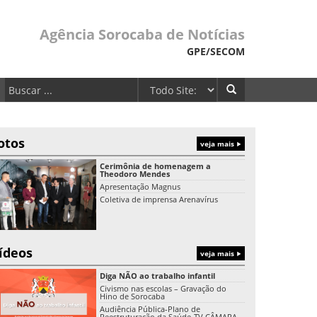
Agência Sorocaba de Notícias
GPE/SECOM
otos
veja mais
Cerimônia de homenagem a
Theodoro Mendes
Apresentação Magnus
Coletiva de imprensa Arenavírus
ídeos
veja mais
Diga NÃO ao trabalho infantil
Civismo nas escolas – Gravação do
Hino de Sorocaba
Audiência Pública-Plano de
Reestruturação da Saúde-TV CÂMARA-