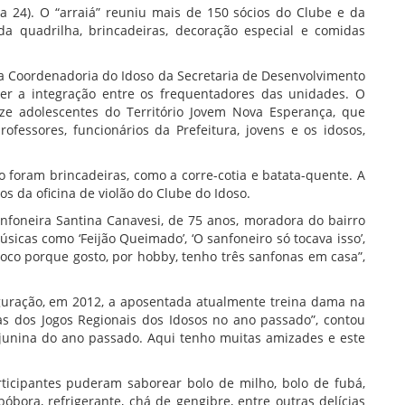
dia 24). O “arraiá” reuniu mais de 150 sócios do Clube e da
a quadrilha, brincadeiras, decoração especial e comidas
da Coordenadoria do Idoso da Secretaria de Desenvolvimento
over a integração entre os frequentadores das unidades. O
ze adolescentes do Território Jovem Nova Esperança, que
fessores, funcionários da Prefeitura, jovens e os idosos,
o foram brincadeiras, como a corre-cotia e batata-quente. A
 da oficina de violão do Clube do Idoso.
anfoneira Santina Canavesi, de 75 anos, moradora do bairro
sicas como ‘Feijão Queimado’, ‘O sanfoneiro só tocava isso’,
 “Toco porque gosto, por hobby, tenho três sanfonas em casa”,
uração, em 2012, a aposentada atualmente treina dama na
as dos Jogos Regionais dos Idosos no ano passado”, contou
a junina do ano passado. Aqui tenho muitas amizades e este
rticipantes puderam saborear bolo de milho, bolo de fubá,
óbora, refrigerante, chá de gengibre, entre outras delícias