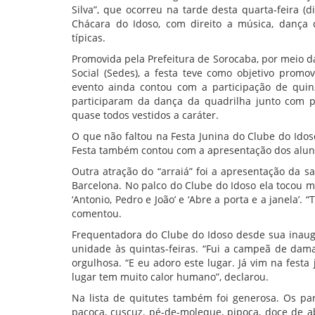
Silva”, que ocorreu na tarde desta quarta-feira (
Chácara do Idoso, com direito a música, dança d
típicas.
Promovida pela Prefeitura de Sorocaba, por meio 
Social (Sedes), a festa teve como objetivo prom
evento ainda contou com a participação de quin
participaram da dança da quadrilha junto com pro
quase todos vestidos a caráter.
O que não faltou na Festa Junina do Clube do Idos
Festa também contou com a apresentação dos alunos
Outra atração do “arraiá” foi a apresentação da s
Barcelona. No palco do Clube do Idoso ela tocou mú
‘Antonio, Pedro e João’ e ‘Abre a porta e a janela’.
comentou.
Frequentadora do Clube do Idoso desde sua inaug
unidade às quintas-feiras. “Fui a campeã de dam
orgulhosa. “E eu adoro este lugar. Já vim na fest
lugar tem muito calor humano”, declarou.
Na lista de quitutes também foi generosa. Os pa
paçoca, cuscuz, pé-de-moleque, pipoca, doce de ab