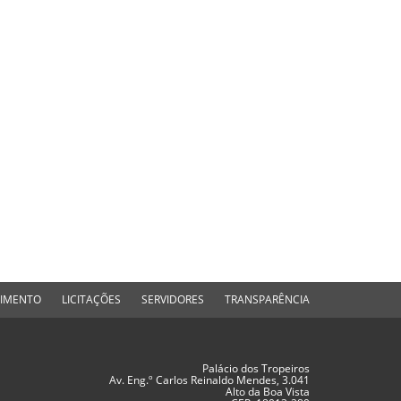
DIMENTO
LICITAÇÕES
SERVIDORES
TRANSPARÊNCIA
Palácio dos Tropeiros
Av. Eng.º Carlos Reinaldo Mendes, 3.041
Alto da Boa Vista