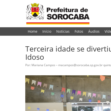
Home
Início
Notícias
Fotos
Áudios
Víd
Terceira idade se divert
Idoso
Por: Mariana Campos – macampos@sorocaba.sp.gov.br
quint