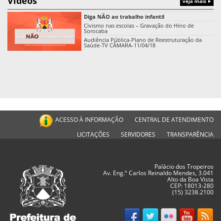
Vídeos
veja mais
Diga NÃO ao trabalho infantil
Civismo nas escolas – Gravação do Hino de
Sorocaba
Audiência Pública-Plano de Reestruturação da
Saúde-TV CÂMARA-11/04/18
ACESSO À INFORMAÇÃO
CENTRAL DE ATENDIMENTO
LICITAÇÕES
SERVIDORES
TRANSPARÊNCIA
Palácio dos Tropeiros
Av. Eng.º Carlos Reinaldo Mendes, 3.041
Alto da Boa Vista
CEP: 18013-280
(15) 3238.2100