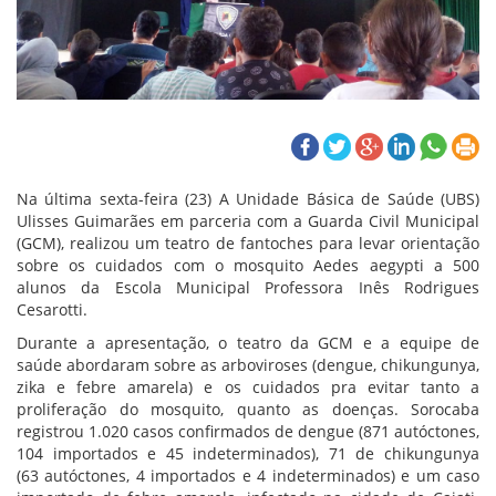
Na última sexta-feira (23) A Unidade Básica de Saúde (UBS)
Ulisses Guimarães em parceria com a Guarda Civil Municipal
(GCM), realizou um teatro de fantoches para levar orientação
sobre os cuidados com o mosquito Aedes aegypti a 500
alunos da Escola Municipal Professora Inês Rodrigues
Cesarotti.
Durante a apresentação, o teatro da G
CM e a equipe de
saúde
abordaram sobre as arboviroses
(dengue, chikungunya,
zika e febre amarela)
e os cuidados pra evitar tanto a
proliferação do mosquito, quanto a
s
doença
s. Sorocaba
registrou 1.020 casos confirmados de dengue (871 autóctones,
104 importados e 45 indeterminados), 71 de chikungunya
(63 autóctones, 4 importados e 4 indeterminados) e um caso