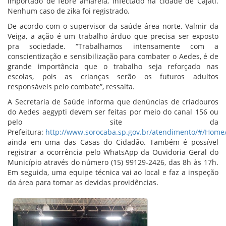
importado de febre amarela, infectado na cidade de Cajati.
Nenhum caso de zika foi registrado.
De acordo com o supervisor da saúde área norte, Valmir da
Veiga, a ação é
um trabalho árduo que precisa ser exposto
pra sociedade. “
Trabalhamos intensamente com a
conscientização e sensibilização para combater o Aedes, é de
grande importância que o trabalho seja reforçado nas
escolas, pois as crianças serão os futuros adultos
responsáveis pelo combate”, ressalta.
A Secretaria de Saúde informa que denúncias de criadouros
do Aedes aegypti devem ser feitas por meio do canal 156 ou
pelo site da
Prefeitura:
http://www.sorocaba.sp.gov.br/atendimento/#/Home/
ainda em uma das Casas do Cidadão. Também é possível
registrar a ocorrência pelo WhatsApp da Ouvidoria Geral do
Município através do número (15) 99129-2426, das 8h às 17h.
Em seguida, uma equipe técnica vai ao local e faz a inspeção
da área para tomar as devidas providências.