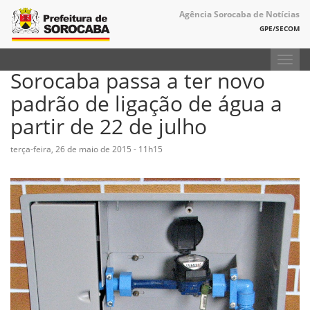
Agência Sorocaba de Notícias
GPE/SECOM
Toggl
Sorocaba passa a ter novo
navig
padrão de ligação de água a
partir de 22 de julho
terça-feira, 26 de maio de 2015 - 11h15