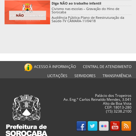
Diga NÃO ao trabalho infantil
Civismo nas escolas – Gravação do Hino de
Sorocaba
Audiência Pública-Plano de Reestruturação da
Saúde-TV CÂMARA-11/04/18
ACESSO À INFORMAÇÃO
CENTRAL DE ATENDIMENTO
LICITAÇÕES
SERVIDORES
TRANSPARÊNCIA
Palácio dos Tropeiros
Av. Eng.º Carlos Reinaldo Mendes, 3.041
Alto da Boa Vista
CEP: 18013-280
(15) 3238.2100