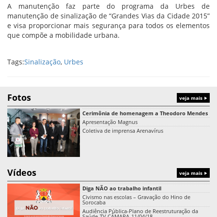
A manutenção faz parte do programa da Urbes de
manutenção de sinalização de “Grandes Vias da Cidade 2015”
e visa proporcionar mais segurança para todos os elementos
que compõe a mobilidade urbana.
Tags:
Sinalização
,
Urbes
Fotos
veja mais
Cerimônia de homenagem a Theodoro Mendes
Apresentação Magnus
Coletiva de imprensa Arenavírus
Vídeos
veja mais
Diga NÃO ao trabalho infantil
Civismo nas escolas – Gravação do Hino de
Sorocaba
Audiência Pública-Plano de Reestruturação da
Saúde-TV CÂMARA-11/04/18