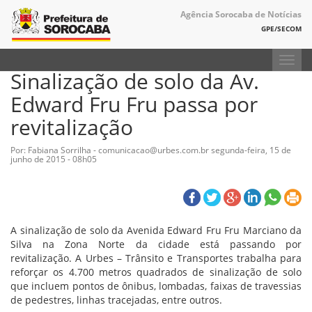
Agência Sorocaba de Notícias
GPE/SECOM
Toggl
Sinalização de solo da Av.
navig
Edward Fru Fru passa por
revitalização
Por: Fabiana Sorrilha - comunicacao@urbes.com.br
segunda-feira, 15 de
junho de 2015 - 08h05
A sinalização de solo da Avenida Edward Fru Fru Marciano da
Silva na Zona Norte da cidade está passando por
revitalização. A Urbes – Trânsito e Transportes trabalha para
reforçar os 4.700 metros quadrados de sinalização de solo
que incluem pontos de ônibus, lombadas, faixas de travessias
de pedestres, linhas tracejadas, entre outros.