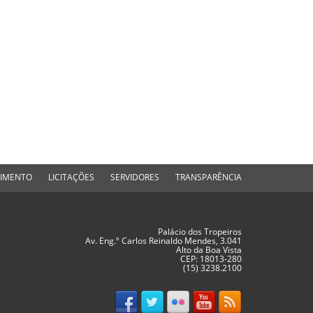
DIMENTO
LICITAÇÕES
SERVIDORES
TRANSPARÊNCIA
Palácio dos Tropeiros
Av. Eng.º Carlos Reinaldo Mendes, 3.041
Alto da Boa Vista
CEP: 18013-280
(15) 3238.2100