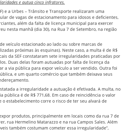
laridades e autua cinco infratores.
EF) e a Urbes – Trânsito e Transporte realizaram uma
egular de vagas de estacionamento para idosos e deficientes,
iantes, além da falta de licença municipal para exercer
reu nesta manhã (dia 30), na Rua 7 de Setembro, na região
e veículo estacionado ao lado ou sobre marcas de
lizadas próximas às esquinas). Neste caso, a multa é de R$
iscais da SEF constataram sete irregularidades praticadas por
los. Duas delas foram autuadas por falta de licença da
 a via pública para expor veículo a ser vendido. Outra foi
pública, e um quarto comércio que também deixava seus
endereçamento.
statada a irregularidade a autuação é efetivada. A multa, no
a pública é de R$ 771,68. Em caso de reincidência o valor
 o estabelecimento corre o risco de ter seu alvará de
expor produtos, principalmente em locais como da rua 7 de
er, rua Hermelino Matarazzo e na rua Campos Sales. Além
móveis também costumam cometer essa irregularidade”,