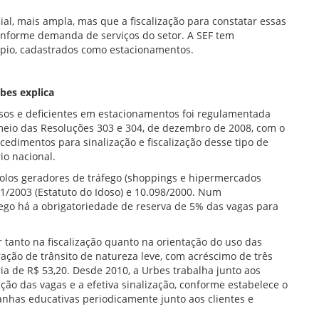
cial, mais ampla, mas que a fiscalização para constatar essas
onforme demanda de serviços do setor. A SEF tem
ípio, cadastrados como estacionamentos.
bes explica
osos e deficientes em estacionamentos foi regulamentada
 meio das Resoluções 303 e 304, de dezembro de 2008, com o
cedimentos para sinalização e fiscalização desse tipo de
io nacional.
polos geradores de tráfego (shoppings e hipermercados
41/2003 (Estatuto do Idoso) e 10.098/2000. Num
go há a obrigatoriedade de reserva de 5% das vagas para
 tanto na fiscalização quanto na orientação do uso das
fração de trânsito de natureza leve, com acréscimo de três
a de R$ 53,20. Desde 2010, a Urbes trabalha junto aos
ão das vagas e a efetiva sinalização, conforme estabelece o
panhas educativas periodicamente junto aos clientes e