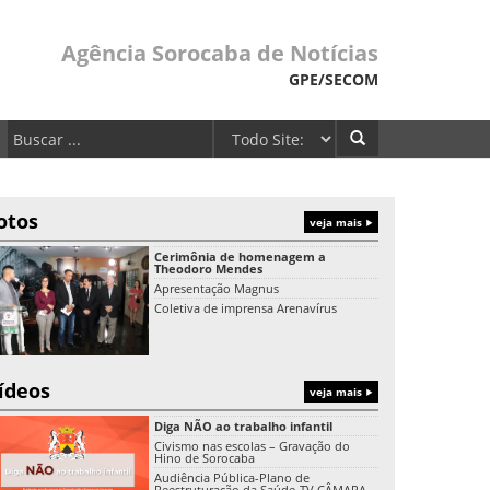
Agência Sorocaba de Notícias
GPE/SECOM
otos
veja mais
Cerimônia de homenagem a
Theodoro Mendes
Apresentação Magnus
Coletiva de imprensa Arenavírus
ídeos
veja mais
Diga NÃO ao trabalho infantil
Civismo nas escolas – Gravação do
Hino de Sorocaba
Audiência Pública-Plano de
Reestruturação da Saúde-TV CÂMARA-