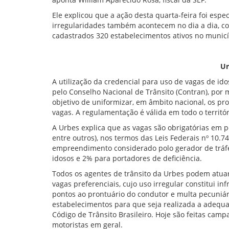
Ele explicou que a ação desta quarta-feira foi espe
irregularidades também acontecem no dia a dia, c
cadastrados 320 estabelecimentos ativos no munic
Ur
A utilização da credencial para uso de vagas de id
pelo Conselho Nacional de Trânsito (Contran), por
objetivo de uniformizar, em âmbito nacional, os pro
vagas. A regulamentação é válida em todo o territór
A Urbes explica que as vagas são obrigatórias em 
entre outros), nos termos das Leis Federais nº 10.7
empreendimento considerado polo gerador de tráfe
idosos e 2% para portadores de deficiência.
Todos os agentes de trânsito da Urbes podem atuar
vagas preferenciais, cujo uso irregular constitui in
pontos ao prontuário do condutor e multa pecuniári
estabelecimentos para que seja realizada a adequaç
Código de Trânsito Brasileiro. Hoje são feitas cam
motoristas em geral.