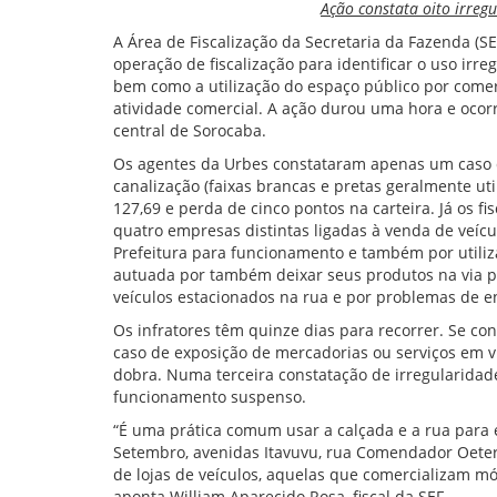
Ação constata oito irregu
A Área de Fiscalização da Secretaria da Fazenda (S
operação de fiscalização para identificar o uso irr
bem como a utilização do espaço público por comerc
atividade comercial. A ação durou uma hora e ocor
central de Sorocaba.
Os agentes da Urbes constataram apenas um caso d
canalização (faixas brancas e pretas geralmente uti
127,69 e perda de cinco pontos na carteira. Já os f
quatro empresas distintas ligadas à venda de veícu
Prefeitura para funcionamento e também por utilizar
autuada por também deixar seus produtos na via 
veículos estacionados na rua e por problemas de 
Os infratores têm quinze dias para recorrer. Se con
caso de exposição de mercadorias ou serviços em vi
dobra. Numa terceira constatação de irregularidade
funcionamento suspenso.
“É uma prática comum usar a calçada e a rua para 
Setembro, avenidas Itavuvu, rua Comendador Oeter
de lojas de veículos, aquelas que comercializam 
aponta William Aparecido Rosa, fiscal da SEF.