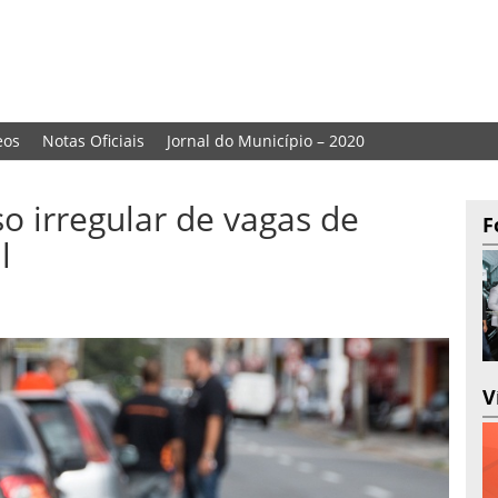
eos
Notas Oficiais
Jornal do Município – 2020
so irregular de vagas de
F
al
V