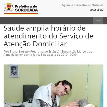
Agência Sorocaba de Notícias
GPE/SECOM
Toggl
Saúde amplia horário de
navig
atendimento do Serviço de
Atenção Domiciliar
Por: Bruna Barreto (Programa de Estágio) - Supervisão Marcelo de
Almeida Júnior
quinta-feira, 8 de agosto de 2019 - 09h04