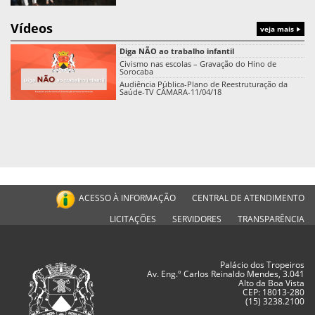
Vídeos
veja mais
Diga NÃO ao trabalho infantil
Civismo nas escolas – Gravação do Hino de
Sorocaba
Audiência Pública-Plano de Reestruturação da
Saúde-TV CÂMARA-11/04/18
ACESSO À INFORMAÇÃO
CENTRAL DE ATENDIMENTO
LICITAÇÕES
SERVIDORES
TRANSPARÊNCIA
Palácio dos Tropeiros
Av. Eng.º Carlos Reinaldo Mendes, 3.041
Alto da Boa Vista
CEP: 18013-280
(15) 3238.2100