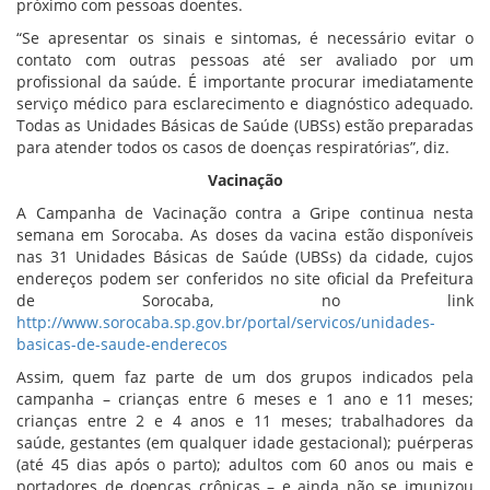
próximo com pessoas doentes.
“Se apresentar os sinais e sintomas, é necessário evitar o
contato com outras pessoas até ser avaliado por um
profissional da saúde. É importante procurar imediatamente
serviço médico para esclarecimento e diagnóstico adequado.
Todas as Unidades Básicas de Saúde (UBSs) estão preparadas
para atender todos os casos de doenças respiratórias”, diz.
Vacinação
A Campanha de Vacinação contra a Gripe continua nesta
semana em Sorocaba. As doses da vacina estão disponíveis
nas 31 Unidades Básicas de Saúde (UBSs) da cidade, cujos
endereços podem ser conferidos no site oficial da Prefeitura
de Sorocaba, no link
http://www.sorocaba.sp.gov.br/portal/servicos/unidades-
basicas-de-saude-enderecos
Assim, quem faz parte de um dos grupos indicados pela
campanha – crianças entre 6 meses e 1 ano e 11 meses;
crianças entre 2 e 4 anos e 11 meses; trabalhadores da
saúde, gestantes (em qualquer idade gestacional); puérperas
(até 45 dias após o parto); adultos com 60 anos ou mais e
portadores de doenças crônicas – e ainda não se imunizou