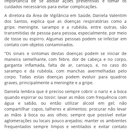
importância de se adotar ações preventivas e tomar os
cuidados necessários para evitar complicações.
A diretora da Área de Vigilância em Saúde, Daniela Valentim
dos Santos, explica que as doenças respiratórias como a
gripe, meningite, sarampo e a rubéola, entre outras, são
transmitidas de pessoa para pessoa, especialmente, por meio
de tosse ou espirro. Algumas pessoas podem se infectar em
contato com objetos contaminados.
“Os sinais e sintomas destas doenças podem se iniciar de
maneira semelhante, com febre, dor de cabeça e no corpo,
garganta inflamada, falta de ar, cansaço, e, no caso do
sarampo e da rubéola, com manchas avermelhadas pelo
corpo. Todas estas doenças podem evoluir para quadros
graves, principalmente a meningite e a gripe.
Daniela lembra que é preciso sempre cobrir o nariz e a boca
quando espirrar ou tossir; lavar as mãos com frequência com
água e sabão, ou então utilizar álcool em gel; não
compartilhar copos, talheres e alimentos; procurar não levar
as mãos à boca ou aos olhos; sempre que possível evitar
aglomerações ou locais pouco arejados; manter os ambientes
frequentados sempre limpos e ventilados e evitar contato