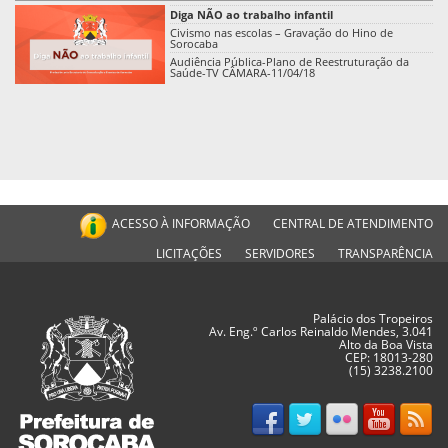
Diga NÃO ao trabalho infantil
Civismo nas escolas – Gravação do Hino de
Sorocaba
Audiência Pública-Plano de Reestruturação da
Saúde-TV CÂMARA-11/04/18
ACESSO À INFORMAÇÃO
CENTRAL DE ATENDIMENTO
LICITAÇÕES
SERVIDORES
TRANSPARÊNCIA
Palácio dos Tropeiros
Av. Eng.º Carlos Reinaldo Mendes, 3.041
Alto da Boa Vista
CEP: 18013-280
(15) 3238.2100