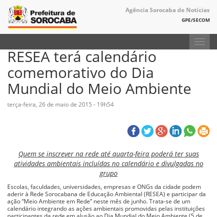
Agência Sorocaba de Notícias
GPE/SECOM
Toggl
RESEA terá calendário
navig
comemorativo do Dia
Mundial do Meio Ambiente
terça-feira, 26 de maio de 2015 - 19h54
Quem se inscrever na rede até quarta-feira poderá ter suas
atividades ambientais incluídas no calendário e divulgadas no
grupo
Escolas, faculdades, universidades, empresas e ONGs da cidade podem
aderir à Rede Sorocabana de Educação Ambiental (RESEA) e participar da
ação “Meio Ambiente em Rede” neste mês de junho. Trata-se de um
calendário integrando as ações ambientais promovidas pelas instituições
participantes da rede em alusão ao Dia Mundial do Meio Ambiente (5 de