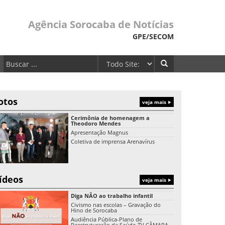
Agência Sorocaba de Notícias
GPE/SECOM
otos
veja mais
Cerimônia de homenagem a
Theodoro Mendes
Apresentação Magnus
Coletiva de imprensa Arenavírus
ídeos
veja mais
Diga NÃO ao trabalho infantil
Civismo nas escolas – Gravação do
Hino de Sorocaba
Audiência Pública-Plano de
Reestruturação da Saúde-TV CÂMARA-