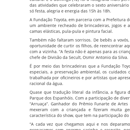
das atividades que celebraram o sexto aniversário
só festa, alegria e energia das 15h às 18h.
A Fundação Toyota, em parceria com a Prefeitura de
um ambiente recheado de brincadeiras, jogos e ap
camas elásticas, pula-pula e pintura facial.
Também não faltaram sorrisos. De bebês a vovós,
oportunidade de curtir os filhos, de reencontrar 
com a vizinha. “A festa não é apenas para as crian
chefe de Divisão da Secult, Osmir Antonio da Silva.
É por meio das brincadeiras que a Fundação Toyo
especiais, a preservação ambiental, os cuidados
trabalhada por oficineiros e por artistas que apr
racional da água.
Quase que tradução literal da infância, a figur
Parque dos Espanhóis. Com a participação de diver
“Arruaça”. Ganhador do Prêmio Funarte de Artes 
mexeram com a criançada e fizeram muita gen
característica do show, que tem na participação do
“A cada vez que chegamos aqui e nos deparamos 
preparamos com enorme carinho e respeito, no