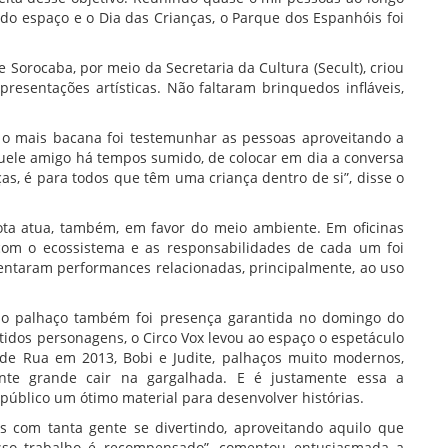
 do espaço e o Dia das Crianças, o Parque dos Espanhóis foi
 Sorocaba, por meio da Secretaria da Cultura (Secult), criou
resentações artísticas. Não faltaram brinquedos infláveis,
 o mais bacana foi testemunhar as pessoas aproveitando a
aquele amigo há tempos sumido, de colocar em dia a conversa
ças, é para todos que têm uma criança dentro de si”, disse o
ta atua, também, em favor do meio ambiente. Em oficinas
 com o ecossistema e as responsabilidades de cada um foi
esentaram performances relacionadas, principalmente, ao uso
a do palhaço também foi presença garantida no domingo do
tidos personagens, o Circo Vox levou ao espaço o espetáculo
de Rua em 2013, Bobi e Judite, palhaços muito modernos,
te grande cair na gargalhada. E é justamente essa a
 público um ótimo material para desenvolver histórias.
com tanta gente se divertindo, aproveitando aquilo que
sso trabalho é recompensado”, comentou entusiasmada a