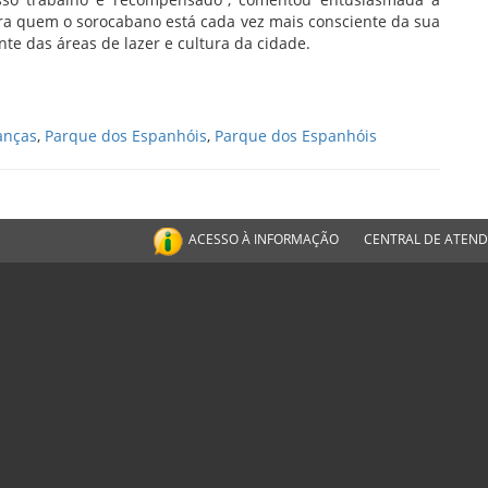
para quem o sorocabano está cada vez mais consciente da sua
te das áreas de lazer e cultura da cidade.
anças
,
Parque dos Espanhóis
,
Parque dos Espanhóis
ACESSO À INFORMAÇÃO
CENTRAL DE ATEN