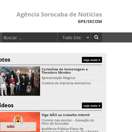
Agência Sorocaba de Notícias
GPE/SECOM
otos
veja mais
Cerimônia de homenagem a
Theodoro Mendes
Apresentação Magnus
Coletiva de imprensa Arenavírus
ídeos
veja mais
Diga NÃO ao trabalho infantil
Civismo nas escolas – Gravação do
Hino de Sorocaba
Audiência Pública-Plano de
Reestruturação da Saúde-TV CÂMARA-