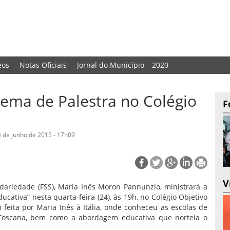
eos
Notas Oficiais
Jornal do Município – 2020
tema de Palestra no Colégio
F
23 de junho de 2015 - 17h09
V
idariedade (FSS), Maria Inês Moron Pannunzio, ministrará a
cativa” nesta quarta-feira (24), às 19h, no Colégio Objetivo
 feita por Maria Inês à Itália, onde conheceu as escolas de
 Toscana, bem como a abordagem educativa que norteia o