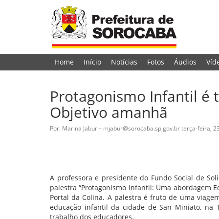
Home
Início
Notícias
Fotos
Áudios
Víd
Protagonismo Infantil é 
Objetivo amanhã
Por: Marina Jabur – mjabur@sorocaba.sp.gov.br
terça-feira, 
A professora e presidente do Fundo Social de Sol
palestra “Protagonismo Infantil: Uma abordagem Edu
Portal da Colina. A palestra é fruto de uma viagem
educação infantil da cidade de San Miniato, na
trabalho dos educadores.