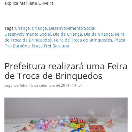
explica Marilene Oliveira.
Tags:
Criança
,
Criança
,
Desenvolvimento Social
,
Desenvolvimento Social
,
Dia da Criança
,
Dia da Criança
,
Feira
de Troca de Brinquedos
,
Feira de Troca de Brinquedos
,
Praça
Frei Baraúna
,
Praça Frei Baraúna
Prefeitura realizará uma Feira
de Troca de Brinquedos
segunda-feira, 15 de setembro de 2014 - 14h57