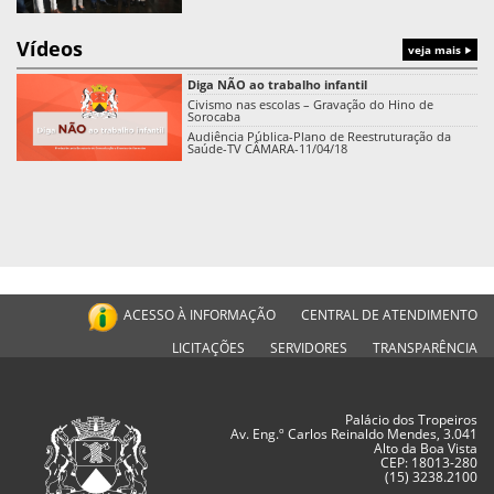
Vídeos
veja mais
Diga NÃO ao trabalho infantil
Civismo nas escolas – Gravação do Hino de
Sorocaba
Audiência Pública-Plano de Reestruturação da
Saúde-TV CÂMARA-11/04/18
ACESSO À INFORMAÇÃO
CENTRAL DE ATENDIMENTO
LICITAÇÕES
SERVIDORES
TRANSPARÊNCIA
Palácio dos Tropeiros
Av. Eng.º Carlos Reinaldo Mendes, 3.041
Alto da Boa Vista
CEP: 18013-280
(15) 3238.2100