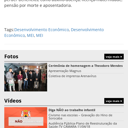
pensão por morte e aposentadoria.
Tags:
Desenvolvimento Econômico
,
Desenvolvimento
Econômico
,
MEI
,
MEI
Fotos
veja mais
Cerimônia de homenagem a Theodoro Mendes
Apresentação Magnus
Coletiva de imprensa Arenavírus
Vídeos
veja mais
Diga NÃO ao trabalho infantil
Civismo nas escolas – Gravação do Hino de
Sorocaba
Audiência Pública-Plano de Reestruturação da
Saúde-TV CÂMARA-11/04/18