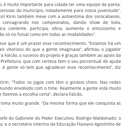
o, é muito importante para cidade ter uma equipe de ponta.
s pessoas do município, notadamente para nossa juventude”.
rasil Kirin também mexe com a autoestima dos sorocabanos.
consagrando nos campeonatos, dando show de bola,
a contente, participa, vibra, aumenta o entusiasmo e
ão só no futsal como em todas as modalidades”.
, disse que é um prazer esse reconhecimento. “Estamos há um
is vitorioso do que a gente imaginava”, afirmou o jogador
ra Falcão, o sucesso do projeto é graças também ao apoio da
 Prefeitura, que com certeza tem o seu percentual de ajuda
. A gente só tem que agradecer esse reconhecimento”, diz
irin. “Todos os jogos com têm o ginásio cheio. Nas redes
 mundo envolvido com o time. Realmente a gente está muito
 fizemos a escolha certa”, declara Falcão.
arisma muito grande. “Da mesma forma que ele conquista as
.
fe do Gabinete do Poder Executivo, Rodrigo Maldonado; o
u; e o secretário interino da Educação Flaviano Agostinho de