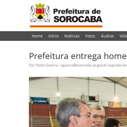
Home
Início
Notícias
Fotos
Áudios
Víd
Prefeitura entrega home
Por: Pedro Guerra – pguerra@sorocaba.sp.gov.br
segunda-fei