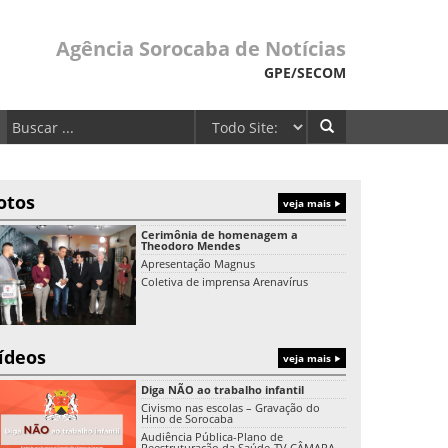
Agência Sorocaba de Notícias
GPE/SECOM
otos
veja mais
Cerimônia de homenagem a
Theodoro Mendes
Apresentação Magnus
Coletiva de imprensa Arenavírus
ídeos
veja mais
Diga NÃO ao trabalho infantil
Civismo nas escolas – Gravação do
Hino de Sorocaba
Audiência Pública-Plano de
Reestruturação da Saúde-TV CÂMARA-