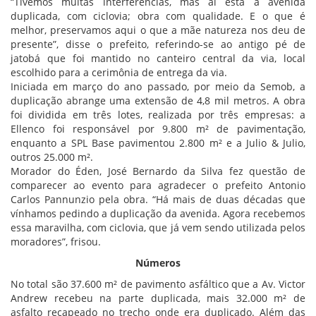
“Tivemos muitas interferências, mas aí está a avenida
duplicada, com ciclovia; obra com qualidade. E o que é
melhor, preservamos aqui o que a mãe natureza nos deu de
presente”, disse o prefeito, referindo-se ao antigo pé de
jatobá que foi mantido no canteiro central da via, local
escolhido para a cerimônia de entrega da via.
Iniciada em março do ano passado, por meio da Semob, a
duplicação abrange uma extensão de 4,8 mil metros. A obra
foi dividida em três lotes, realizada por três empresas: a
Ellenco foi responsável por 9.800 m² de pavimentação,
enquanto a SPL Base pavimentou 2.800 m² e a Julio & Julio,
outros 25.000 m².
Morador do Éden, José Bernardo da Silva fez questão de
comparecer ao evento para agradecer o prefeito Antonio
Carlos Pannunzio pela obra. “Há mais de duas décadas que
vínhamos pedindo a duplicação da avenida. Agora recebemos
essa maravilha, com ciclovia, que já vem sendo utilizada pelos
moradores”, frisou.
Números
No total são 37.600 m² de pavimento asfáltico que a Av. Victor
Andrew recebeu na parte duplicada, mais 32.000 m² de
asfalto recapeado no trecho onde era duplicado. Além das