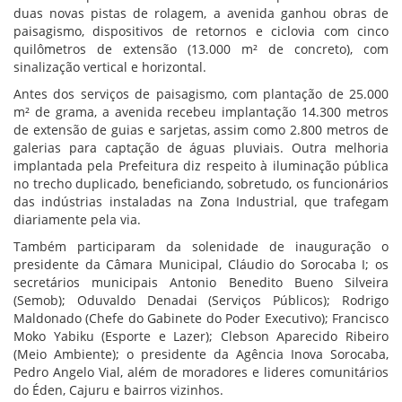
duas novas pistas de rolagem, a avenida ganhou obras de
paisagismo, dispositivos de retornos e ciclovia com cinco
quilômetros de extensão (13.000 m² de concreto), com
sinalização vertical e horizontal.
Antes dos serviços de paisagismo, com plantação de 25.000
m² de grama, a avenida recebeu implantação 14.300 metros
de extensão de guias e sarjetas, assim como 2.800 metros de
galerias para captação de águas pluviais. Outra melhoria
implantada pela Prefeitura diz respeito à iluminação pública
no trecho duplicado, beneficiando, sobretudo, os funcionários
das indústrias instaladas na Zona Industrial, que trafegam
diariamente pela via.
Também participaram da solenidade de inauguração o
presidente da Câmara Municipal, Cláudio do Sorocaba I; os
secretários municipais Antonio Benedito Bueno Silveira
(Semob); Oduvaldo Denadai (Serviços Públicos); Rodrigo
Maldonado (Chefe do Gabinete do Poder Executivo); Francisco
Moko Yabiku (Esporte e Lazer); Clebson Aparecido Ribeiro
(Meio Ambiente); o presidente da Agência Inova Sorocaba,
Pedro Angelo Vial, além de moradores e lideres comunitários
do Éden, Cajuru e bairros vizinhos.