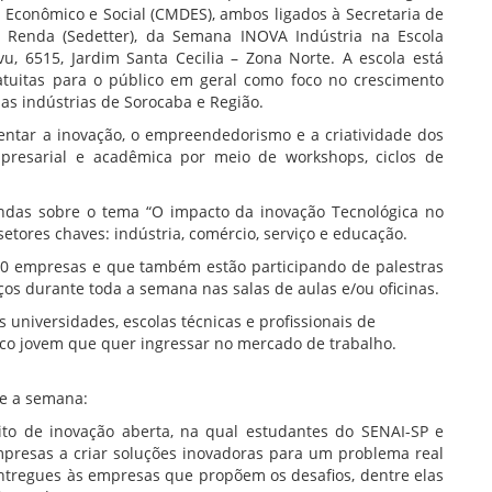
 Econômico e Social (CMDES), ambos ligados à Secretaria de
 Renda (Sedetter), da Semana INOVA Indústria na Escola
uvu, 6515, Jardim Santa Cecilia – Zona Norte. A escola está
atuitas para o público em geral como foco no crescimento
as indústrias de Sorocaba e Região.
ntar a inovação, o empreendedorismo e a criatividade dos
presarial e acadêmica por meio de workshops, ciclos de
das sobre o tema “O impacto da inovação Tecnológica no
etores chaves: indústria, comércio, serviço e educação.
0 empresas e que também estão participando de palestras
ços durante toda a semana nas salas de aulas e/ou oficinas.
 universidades, escolas técnicas e profissionais de
ico jovem que quer ingressar no mercado de trabalho.
te a semana:
eito de inovação aberta, na qual estudantes do SENAI-SP e
mpresas a criar soluções inovadoras para um problema real
ntregues às empresas que propõem os desafios, dentre elas