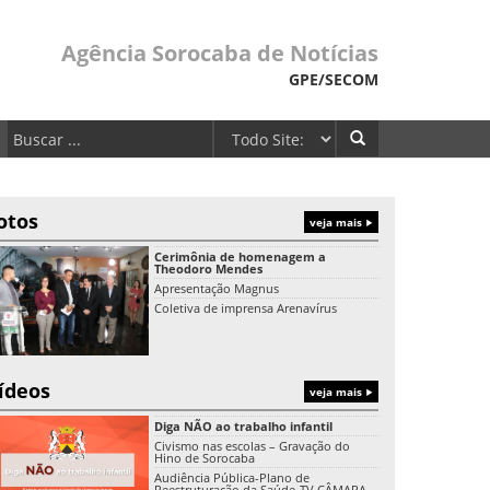
Agência Sorocaba de Notícias
GPE/SECOM
otos
veja mais
Cerimônia de homenagem a
Theodoro Mendes
Apresentação Magnus
Coletiva de imprensa Arenavírus
ídeos
veja mais
Diga NÃO ao trabalho infantil
Civismo nas escolas – Gravação do
Hino de Sorocaba
Audiência Pública-Plano de
Reestruturação da Saúde-TV CÂMARA-