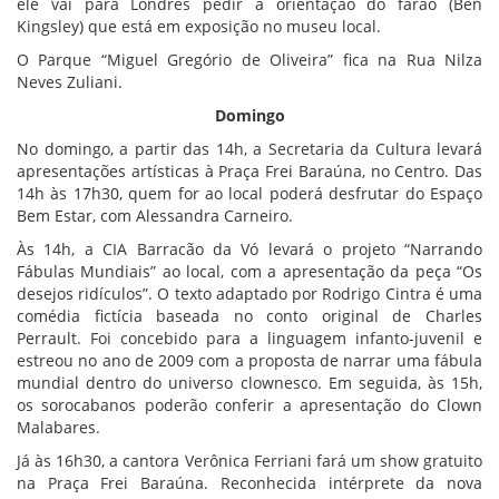
ele vai para Londres pedir a orientação do faraó (Ben
Kingsley) que está em exposição no museu local.
O Parque “Miguel Gregório de Oliveira” fica na Rua Nilza
Neves Zuliani.
Domingo
No domingo, a partir das 14h, a Secretaria da Cultura levará
apresentações artísticas à Praça Frei Baraúna, no Centro. Das
14h às 17h30, quem for ao local poderá desfrutar do Espaço
Bem Estar, com Alessandra Carneiro.
Às 14h, a CIA Barracão da Vó levará o projeto “Narrando
Fábulas Mundiais” ao local, com a apresentação da peça “Os
desejos ridículos”. O texto adaptado por Rodrigo Cintra é uma
comédia fictícia baseada no conto original de Charles
Perrault. Foi concebido para a linguagem infanto-juvenil e
estreou no ano de 2009 com a proposta de narrar uma fábula
mundial dentro do universo clownesco. Em seguida, às 15h,
os sorocabanos poderão conferir a apresentação do Clown
Malabares.
Já às 16h30, a cantora Verônica Ferriani fará um show gratuito
na Praça Frei Baraúna. Reconhecida intérprete da nova