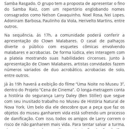
Samba Rasgado. O grupo tem a proposta de apresentar o fino
do Samba Raiz, com um repertório englobando nomes
consagrados como Nelson Cavaquinho, Noel Rosa, Nei Lopes,
Adoniram Barbosa, Paulinho da Viola, Herivelto Martins, entre
outros.
Na sequência, às 17h, a comunidade poderá conferir a
apresentação do Clown Malabares. O casal de palhaços
diverte o público com esquetes cômicas envolvendo
malabares e acrobacias. De forma lúdica, eles interagem com
a plateia mostrando suas habilidades circenses. Junto à
apresentação de Clown Malabares, artistas convidados fazem
números variados de duo acrobático, acrobacias de solo,
entre outros.
Já às 19h haverá a exibição do filme “Uma Noite no Museu 3”,
dentro do Projeto “Cena de Cinema”. O longa-metragem conta
a história do segurança Larry Daley (Ben Stiller) que segue
com seu inusitado trabalho no Museu de História Natural de
Nova York. Um belo dia ele descobre que a peça que faz os
objetos do museu ganharem vida está sofrendo um processo
de danificação. Com isso, todos os amigos de Larry correm o
risco de não ganharem mais vida. Para tentar salvar a turma,