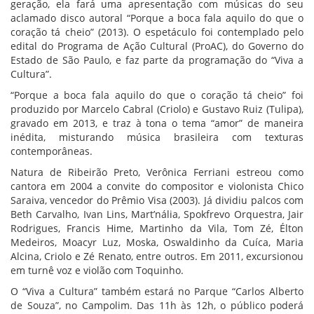
geração, ela fará uma apresentação com músicas do seu
aclamado disco autoral “Porque a boca fala aquilo do que o
coração tá cheio” (2013). O espetáculo foi contemplado pelo
edital do Programa de Ação Cultural (ProAC), do Governo do
Estado de São Paulo, e faz parte da programação do “Viva a
Cultura”.
“Porque a boca fala aquilo do que o coração tá cheio” foi
produzido por Marcelo Cabral (Criolo) e Gustavo Ruiz (Tulipa),
gravado em 2013, e traz à tona o tema “amor” de maneira
inédita, misturando música brasileira com texturas
contemporâneas.
Natura de Ribeirão Preto, Verônica Ferriani estreou como
cantora em 2004 a convite do compositor e violonista Chico
Saraiva, vencedor do Prêmio Visa (2003). Já dividiu palcos com
Beth Carvalho, Ivan Lins, Mart’nália, Spokfrevo Orquestra, Jair
Rodrigues, Francis Hime, Martinho da Vila, Tom Zé, Élton
Medeiros, Moacyr Luz, Moska, Oswaldinho da Cuíca, Maria
Alcina, Criolo e Zé Renato, entre outros. Em 2011, excursionou
em turnê voz e violão com Toquinho.
O “Viva a Cultura” também estará no Parque “Carlos Alberto
de Souza”, no Campolim. Das 11h às 12h, o público poderá