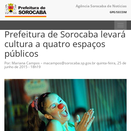
Agência Sorocaba de Notícias
GPE/SECOM
Toggl
Prefeitura de Sorocaba levará
navig
cultura a quatro espaços
públicos
Por: Mariana Campos – macampos@sorocaba.sp.gov.br
quinta-feira, 25 de
junho de 2015 - 18h19