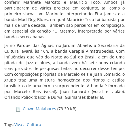
conferir Marinete Marcato e Maurício Toco. Ambos já
participaram de vários projetos em conjunto, tal como o
primeiro show com Marinete interpretando Etta James e a
banda Mad Dog Blues, na qual Maurício Toco foi baixista por
mais de uma década. Também são parceiros em composição,
em especial da canção “O Mesmo”, interpretada por várias
bandas sorocabanas.
Já no Parque das Águas, no Jardim Abaeté, a Secretaria da
Cultura levará, às 16h, a banda Carapiá Aimatrupedes. Com
influências que vão do Norte ao Sul do Brasil, além de uma
pitada de jazz e blues, a banda vem há sete anos criando
sons providos de pesquisas feitas no decorrer desse tempo.
Com composições próprias de Marcelo Reis e Juan Lomardo, o
grupo traz uma mistura homogênea dos ritmos e estilos
brasileiros de uma forma surpreendente. A banda é formada
por Marcelo Reis (vocal), Juan Lomardo (vocal e violão),
Orlando Poliox (baixo) e Durval Guimarães (bateria).
Clown Malabares
(73.39 KB)
Tags:
Viva a Cultura