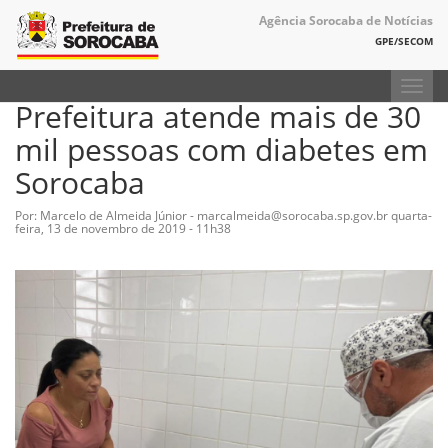
Agência Sorocaba de Notícias
GPE/SECOM
Toggl
Prefeitura atende mais de 30
navig
mil pessoas com diabetes em
Sorocaba
Por: Marcelo de Almeida Júnior - marcalmeida@sorocaba.sp.gov.br
quarta-
feira, 13 de novembro de 2019 - 11h38