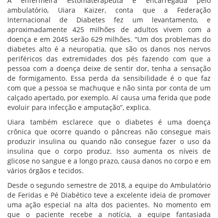
A enfermeira estomaterapeuta e encarregada pelo
ambulatório, Uiara Kaizer, conta que a Federação
Internacional de Diabetes fez um levantamento, e
aproximadamente 425 milhões de adultos vivem com a
doença e em 2045 serão 629 milhões. “Um dos problemas do
diabetes alto é a neuropatia, que são os danos nos nervos
periféricos das extremidades dos pés fazendo com que a
pessoa com a doença deixe de sentir dor, tenha a sensação
de formigamento. Essa perda da sensibilidade é o que faz
com que a pessoa se machuque e não sinta por conta de um
calçado apertado, por exemplo. Aí causa uma ferida que pode
evoluir para infecção e amputação”, explica.
Uiara também esclarece que o diabetes é uma doença
crônica que ocorre quando o pâncreas não consegue mais
produzir insulina ou quando não consegue fazer o uso da
insulina que o corpo produz. Isso aumenta os níveis de
glicose no sangue e a longo prazo, causa danos no corpo e em
vários órgãos e tecidos.
Desde o segundo semestre de 2018, a equipe do Ambulatório
de Feridas e Pé Diabético teve a excelente ideia de promover
uma ação especial na alta dos pacientes. No momento em
que o paciente recebe a notícia, a equipe fantasiada