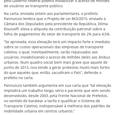
pelo Governo Federal poderá inviabilizar o acesso de milhões
de usuários ao transporte público.
Na carta, enviada ontem aos parlamentares, o prefeito
Pannunzio lembra que o Projeto de Lei 863/2015, enviado à
Câmara dos Deputados pela presidente da República, Dilma
Rousseff, eleva a alíquota da contribuição patronal sobre a
folha de pagamentos do setor de transporte de 2% para 4,5%.
“Se aprovada, essa elevação terá um impacto forte e imediato
sobre os custos operacionais das empresas de transporte
coletivo, o qual, inevitavelmente, serão repassados aos
usuários, inviabilizando o acesso de milhões deles aos ônibus
urbanos. Num quadro social bem mais grave que aquele de
junho de 2013, isso tende a gerar protestos muito mais fortes
do que aqueles que, então, sacudiram o País”, defende o
prefeito na carta.
Pannunzio também argumenta em sua carta que “tal elevação
implodirá um trabalho longo, sério e paciente que vem sendo
desenvolvido, desde 2003, pela Frente Nacional de Prefeitos,
no sentido de baratear a tarifa e qualificar o Sistema de
Transporte Coletivo, indispensável à melhoria dos padrões de
mobilidade urbana em centros urbanos.”