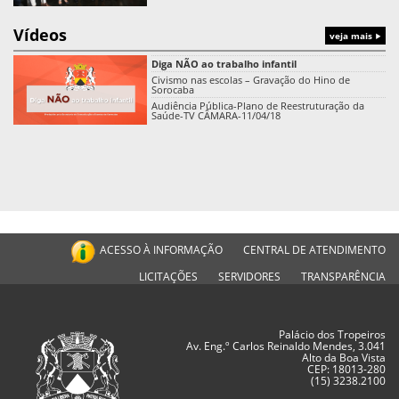
Vídeos
veja mais
Diga NÃO ao trabalho infantil
Civismo nas escolas – Gravação do Hino de
Sorocaba
Audiência Pública-Plano de Reestruturação da
Saúde-TV CÂMARA-11/04/18
ACESSO À INFORMAÇÃO
CENTRAL DE ATENDIMENTO
LICITAÇÕES
SERVIDORES
TRANSPARÊNCIA
Palácio dos Tropeiros
Av. Eng.º Carlos Reinaldo Mendes, 3.041
Alto da Boa Vista
CEP: 18013-280
(15) 3238.2100