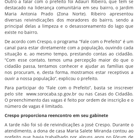
Outro a falar com o prefeito foi Adauri Ribeiro, que tem se
destacado na liderança comunitária em seu bairro, o Jardim
Maria Antonia Prado (Zona Norte). Ribeiro apresentou
diversas reivindicações dos moradores do bairro, sendo a
principal delas a limpeza e o desassoreamento do lago que
existe no bairro.
De acordo com Crespo, o programa “Fale com o Prefeito” é um
canal para estar diretamente com a população, ouvindo cada
situação e, ao mesmo tempo, prestando contas ao cidadão.
“Com esse contato, temos uma percepção maior do que o
cidadão passa, tentamos conhecer e ajudar as famílias que
nos procuram, e, desta forma, mostramos estar receptivos a
ouvir a nossa população”, explicou o prefeito.
Para participar do “Fale com o Prefeito”, basta se inscrever
pelo site www.sorocaba.sp.gov.br ou nas Casas do Cidadão.
O preenchimento das vagas é feito por ordem de inscrição e o
número de vagas é limitado.
Crespo proporciona reencontro em seu gabinete
A tarde não foi só de reivindicações a José Crespo. Durante o
atendimento, a dona de casa Maria Salete Miranda contou ao
prefeito que havia trabalhado por alguns anos no Fórum de