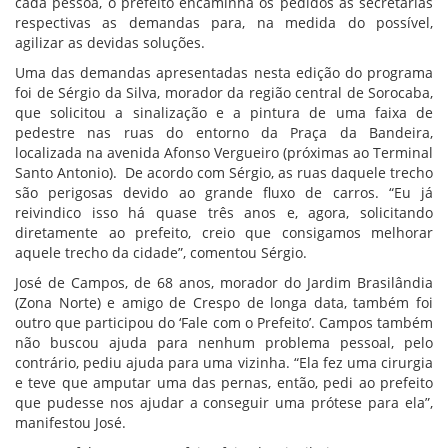
cada pessoa, o prefeito encaminha os pedidos às secretarias
respectivas as demandas para, na medida do possível,
agilizar as devidas soluções.
Uma das demandas apresentadas nesta edição do programa
foi de Sérgio da Silva, morador da região central de Sorocaba,
que solicitou a sinalização e a pintura de uma faixa de
pedestre nas ruas do entorno da Praça da Bandeira,
localizada na avenida Afonso Vergueiro (próximas ao Terminal
Santo Antonio). De acordo com Sérgio, as ruas daquele trecho
são perigosas devido ao grande fluxo de carros. “Eu já
reivindico isso há quase três anos e, agora, solicitando
diretamente ao prefeito, creio que consigamos melhorar
aquele trecho da cidade”, comentou Sérgio.
José de Campos, de 68 anos, morador do Jardim Brasilândia
(Zona Norte) e amigo de Crespo de longa data, também foi
outro que participou do ‘Fale com o Prefeito’. Campos também
não buscou ajuda para nenhum problema pessoal, pelo
contrário, pediu ajuda para uma vizinha. “Ela fez uma cirurgia
e teve que amputar uma das pernas, então, pedi ao prefeito
que pudesse nos ajudar a conseguir uma prótese para ela”,
manifestou José.