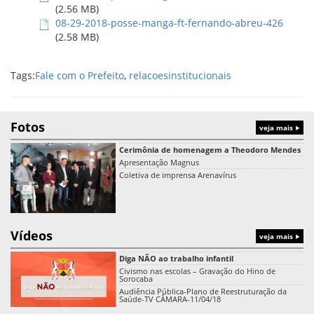
(2.56 MB)
08-29-2018-posse-manga-ft-fernando-abreu-426
(2.58 MB)
Tags:
Fale com o Prefeito
,
relacoesinstitucionais
Fotos
veja mais
Cerimônia de homenagem a Theodoro Mendes
Apresentação Magnus
Coletiva de imprensa Arenavírus
Vídeos
veja mais
Diga NÃO ao trabalho infantil
Civismo nas escolas – Gravação do Hino de
Sorocaba
Audiência Pública-Plano de Reestruturação da
Saúde-TV CÂMARA-11/04/18