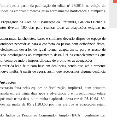
orma que, a partir da publicação do edital nº 27/2015, na edição do
, todos os empreendimentos estão formalmente
notificados a cumprir a
 Propaganda da Área de Fiscalização da Prefeitura, Gláucio Ouchar, a
ntos tiveram 180 dias para realizar todas as adaptações exigidas na
estaurantes, lanchonetes, bares e similares deverão dispor de espaço de
ndições necessárias para o conforto da pessoa com deficiência física,
abelecimentos deverão, de igual forma, adaptarem-se para o acesso de
 estão desobrigados ao cumprimento dessa Lei os estabelecimentos que
tado, comprovando a impossibilidade de promover as adequações.
referida lei é feita com base em denúncias, sendo que, até a presente
 houve multa. A partir de agora, assim que recebermos alguma denúncia
Autuações
statação feita pelas equipes de fiscalização, implicará, num primeiro
anada em até trinta dias após a advertência o empreendimento estará
pós mais trinta dias, outra multa é aplicada, desta vez de R$ 10.641,80.
é prevista multa de R$ 21.283,60 por mês até que as adaptações sejam
o do Índice de Preços ao Consumidor Amplo (IPCA), conforme Lei