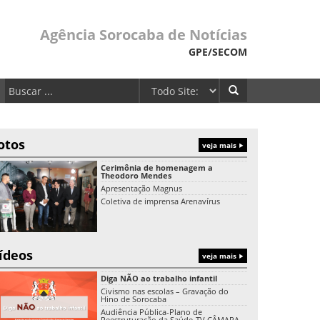
Agência Sorocaba de Notícias
GPE/SECOM
otos
veja mais
Cerimônia de homenagem a
Theodoro Mendes
Apresentação Magnus
Coletiva de imprensa Arenavírus
ídeos
veja mais
Diga NÃO ao trabalho infantil
Civismo nas escolas – Gravação do
Hino de Sorocaba
Audiência Pública-Plano de
Reestruturação da Saúde-TV CÂMARA-