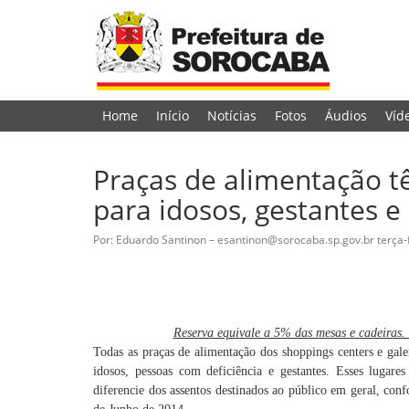
Home
Início
Notícias
Fotos
Áudios
Víd
Praças de alimentação t
para idosos, gestantes e 
Por: Eduardo Santinon – esantinon@sorocaba.sp.gov.br
terça-
Reserva equivale a 5% das mesas e cadeiras.
Todas as praças de alimentação dos shoppings centers e gal
idosos, pessoas com deficiência e gestantes. Esses lugares
diferencie dos assentos destinados ao público em geral, co