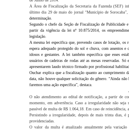
de Junho de 2014.
A Área de Fiscalização da Secretaria da Fazenda (SEF) inf
último dia 29 de maio do jornal “Município de Sorocaba”
determinação.
Segundo o chefe da Seção de Fiscalização de Publicidade e
partir da vigência da lei nº 10.875/2014, os empreendime
legislação.
A mesma lei especifica que, prevendo casos de lotação, os r
espera adequado protegido do sol e chuva, com assentos e co
idosos e gestantes. A lei também especifica que esses est
usuários de cadeiras de rodas até as mesas reservadas. Só
apresentarem laudo técnico firmado por profissional habili
Ouchar explica que a fiscalização quanto ao cumprimento da 
data, não houve qualquer solicitação do gênero. “Ainda não
faremos uma ação específica”, destaca.
O não atendimento ao edital de notificação, a partir de con
momento, em advertência. Caso a irregularidade não seja s
passível de multa de R$ 1.064,18. Em caso de reincidência, a
Persistindo a irregularidade, depois de mais trinta dias, 
providenciadas.
O valor da multa é atualizado anualmente pela variaçã