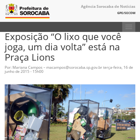
Agência Sorocaba de Notícias
GPE/SECOM
Toggl
Exposição “O lixo que você
navig
joga, um dia volta” está na
Praça Lions
Por: Mariana Campos – macampos@sorocaba.sp.gov.br
terça-feira, 16 de
junho de 2015 - 15h00