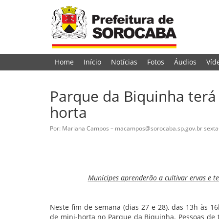
Home
Início
Notícias
Fotos
Áudios
Víd
Parque da Biquinha terá 
horta
Por: Mariana Campos – macampos@sorocaba.sp.gov.br
sexta
Munícipes aprenderão a cultivar ervas e 
Neste fim de semana (dias 27 e 28), das 13h às 16
de mini-horta no Parque da Biquinha. Pessoas de 