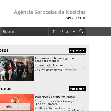
Agência Sorocaba de Notícias
GPE/SECOM
otos
veja mais
Cerimônia de homenagem a
Theodoro Mendes
Apresentação Magnus
Coletiva de imprensa Arenavírus
ídeos
veja mais
Diga NÃO ao trabalho infantil
Civismo nas escolas – Gravação do
Hino de Sorocaba
Audiência Pública-Plano de
Reestruturação da Saúde-TV CÂMARA-