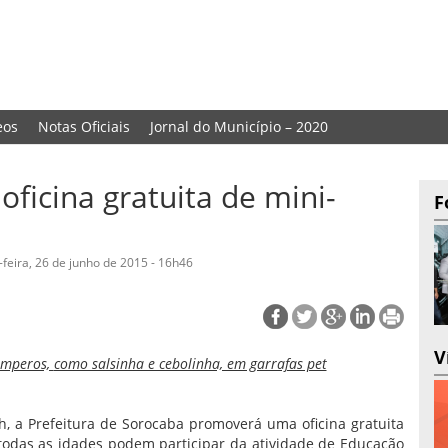
eos
Notas Oficiais
Jornal do Município – 2020
oficina gratuita de mini-
F
-feira, 26 de junho de 2015 - 16h46
V
temperos,
como salsinha e cebolinha, em garrafas pet
h, a Prefeitura de Sorocaba promoverá uma oficina gratuita
todas as idades podem participar da atividade de Educação