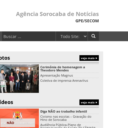
Agência Sorocaba de Notícias
GPE/SECOM
otos
veja mais
Cerimônia de homenagem a
Theodoro Mendes
Apresentação Magnus
Coletiva de imprensa Arenavírus
ídeos
veja mais
Diga NÃO ao trabalho infantil
Civismo nas escolas – Gravação do
Hino de Sorocaba
Audiência Pública-Plano de
Reestruturação da Saúde-TV CÂMARA-