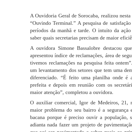
A Ouvidoria Geral de Sorocaba, realizou nest
“Ouvindo Terminal.” A pesquisa de satisfação
períodos da manhã e tarde. O intuito da ação
saber quais secretarias precisam de maior eficiê
A ouvidora Simone Bassalobre destacou que
apresentou índice de reclamações, área de seg
tivemos reclamações na pesquisa feita ontem”
um levantamento dos setores que tem uma dem
diferenciado. “É feito uma planilha onde é
prefeita e depois em reunião com os secretár
maior atenção”, completou a ouvidora.
O auxiliar comercial, Igor de Medeiros, 21,
maior problema do seu bairro é a segurança e
bacana porque é preciso ouvir a população, s
adianta nada fazer um projeto de pavimentaçã
que vai ser pavimentado e saber quais os prin